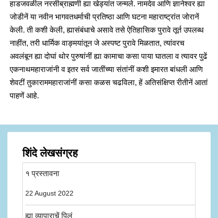
हाडजवळील नरसीब्राह्मणी ह्या खेड्यांत जन्मले. नामदेव आणि ज्ञानेश्वर ह्या
जोडीनें या नवीन भागवतधर्माची प्रतिष्ठा आणि घटना महाराष्ट्रांत जोरानें
केली. ती कशी केली, ह्यासंबंधाचे असावे तसे ऐतिहासिक पुरावे तूर्त उपलब्ध
नाहींत, तरी धार्मिक वाङ्मयांतून जे अस्पष्ट पुरावे मिळतात, त्यांवरच
अवलंबून ह्या दोघां थोर पुरुषांनीं ह्या कामाचा कसा पाया घातला व त्यावर पुढें
एकनाथमहाराजांनी व इतर सर्व जातींच्या संतांनीं कशी इमारत बांधली आणि
शेवटीं तुकाराममहाराजांनीं कसा कळस चढविला, हें अतिसंक्षिप्त रीतीनें आतां
पाहणें आहे.
शिंदे लेखसंग्रह
१ प्रस्तावना
22 August 2022
ह्या व्यापाराचें पिलूं