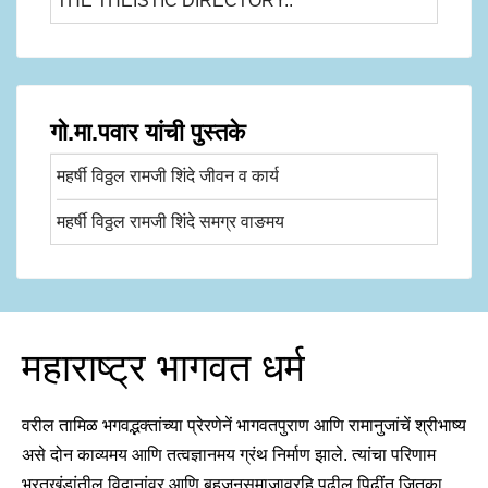
THE THEISTIC DIRECTORY..
गो.मा.पवार यांची पुस्तके
महर्षी विठ्ठल रामजी शिंदे जीवन व कार्य
महर्षी विठ्ठल रामजी शिंदे समग्र वाङमय
महाराष्ट्र भागवत धर्म
वरील तामिळ भगवद्भक्तांच्या प्रेरणेनें भागवतपुराण आणि रामानुजांचें श्रीभाष्य
असे दोन काव्यमय आणि तत्वज्ञानमय ग्रंथ निर्माण झाले. त्यांचा परिणाम
भरतखंडांतील विद्वानांवर आणि बहुजनसमाजावरहि पुढील पिढींत जितका