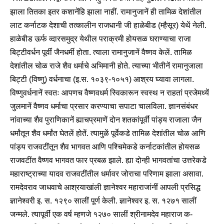
झाला तितका इतर कशानेंहि झाला नाहीं. रामानुजानें ही तामिळ देशांतील
लाट कर्नाटक देशाची तत्कालीन राजधानी जी हाळेबीड (म्हैसूर) येथें नेली.
हाळेबीड ऊर्फ व्दारसमुद्र येथील पराक्रमी होयसळ घराण्याचा राजा
बिट्टीवर्धन पूर्वीं जैनधर्मी होता. त्याला रामानुजानें वैष्णव केलें. तामिळ
देशांतील चोळ राजे शैव धर्माचे अभिमानी होते. त्याच्या भीतीनें रामानुजाला
बिट्टी (विष्णु) वर्धनाचा (इ.स. १०३९-१०५१) आश्रय घ्यावा लागला.
विष्णुवर्धनानें स्वतः आपणच वैष्णवधर्म स्विकारून स्वस्थ न राहतां प्रजेमध्यें
जुलमानें वैष्णव धर्माचा प्रसार करण्याचा सपाटा चालविला. ज्ञानसंबंधर
नांवाच्या शैव पुराणिकानें ह्याचप्रमाणें दोन शतकांपूर्वीं पांड्य राजाला जैन
धर्मांतून शैव धर्मांत घेतलें होतें. त्यामुळें पूर्वेकडे तामिळ देशांतील चोळ आणि
पांड्य राजवटींतून शैव भागवत आणि पश्चिमेकडे कर्नाटकांतील होयसळ
राजवटींत वैष्णव भागवत फार प्रबळ झाले. ह्या दोन्ही भागवतांचा उत्तरेकडे
महाराष्ट्राच्या यादव राजवटींतील धर्मावर जोराचा परिणाम झाला असावा.
रामदेवराव जाधवाचे आश्रयाखांली ज्ञानेश्वर महाराजांनीं आपली प्रसिद्ध
ज्ञानेश्वरी इ. स. १२९० सालीं पूर्ण केली. ज्ञानेश्वर इ. स. १२७१ सालीं
जन्मले. त्यापूर्वीं एक वर्ष म्हणजे १२७० सालीं श्रीनामदेव महाराज क-