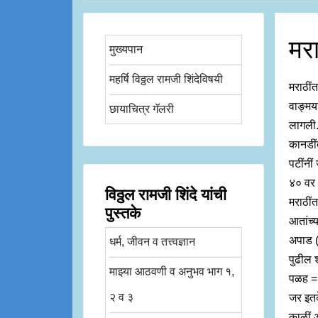
मरा
मुख्यपान
महर्षि विठ्ठल रामजी शिंदेविषयी
मराठींत 
वाङ्मया
छायाचित्र गॅलरी
लागली. 
कानडींत
पटींनीं
४० वर श
विठ्ठल रामजी शिंदे यांची
मराठींत
पुस्तके
आतांच्
अपाड (प
धर्म, जीवन व तत्त्वज्ञान
पुढील 
माझ्या आठवणी व अनुभव भाग १,
पळह = 
२ व ३
जर इतक
काळीं 