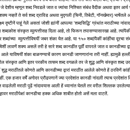
न जे देशीय म्हणून शब्द निवडले जात व ज्यांचा निश्चित संबंध वैदीक अथवा इतर आर्य भ
शक्य नव्हतें ते सर्व शब्द द्राविड अथवा मुद्गली (चिनी, तिबेटी, गॉनखेमार) भाषेंतले 
ष्म दृष्टीनें पाहूं गेलें असतां जोशी ह्यांनीं आपल्या ‘शब्दसिद्धि’ ग्रंथांत मराठीच्या नांवा
 शब्दकोश संस्कृत व्युत्पत्तीसह दिला आहे, तो फिरून तपासण्यासारखा आहे. त्यांपैक
शब्दांच्या व्युत्पत्तीविषयीं जबर शंका येत आहे. या १५० शब्दांपैकीं कांहींचा दूरचा स
षेशीं लावणें शक्य असलें तरी हे सारे शब्द कानडींत पूर्वीं वापरले जात व कानडीच्या द्वा
 आले याविषयीं शंका बाळगण्याचें कारण कानडी जाणणारांना तरी नाहीं. ह्यामुळें हल्लीं
तील संस्कृत आणि इतर परकीय तत्सम शब्द वगळले तर जे शुद्ध आणि संस्कृत शब्द उ
कीं शुद्ध मराठींतले कोणते आणि कानडीच्या द्वारां मराठींत आलेले कोणते हें ठरविणें कांहीं
ीं. एक हजार वर्षें अगोदर प्रौढपणानें ज्या प्रदेशांत कानडी नांदली त्याच प्रदेशांत 
 वाढलेली मराठी पुढें नांदावयास आली हें ध्यानांत घेतलें तर वरील शिल्लक उरलेल्य
ूहावर मराठीपेक्षां कानडीचा हक्क अधिक शाबीत होतो असें मला वाटतें.