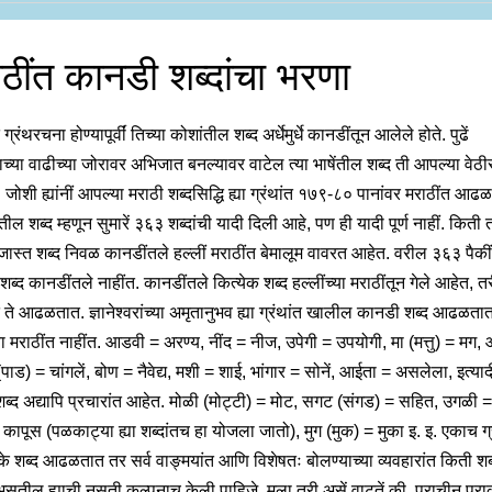
ठींत कानडी शब्दांचा भरणा
ग्रंथरचना होण्यापूर्वीं तिच्या कोशांतील शब्द अर्धेमुर्धे कानडींतून आलेले होते. पुढें
च्या वाढीच्या जोरावर अभिजात बनल्यावर वाटेल त्या भाषेंतील शब्द ती आपल्या वेठी
जोशी ह्यांनीं आपल्या मराठी शब्दसिद्धि ह्या ग्रंथांत १७९-८० पानांवर मराठींत आढळ
ील शब्द म्हणून सुमारें ३६३ शब्दांची यादी दिली आहे, पण ही यादी पूर्ण नाहीं. किती 
 जास्त शब्द निवळ कानडींतले हल्लीं मराठींत बेमालूम वावरत आहेत. वरील ३६३ पैकीं स
ब्द कानडींतले नाहींत. कानडींतले कित्येक शब्द हल्लींच्या मराठींतून गेले आहेत, तर
 ते आढळतात. ज्ञानेश्वरांच्या अमृतानुभव ह्या ग्रंथांत खालील कानडी शब्द आढळतात
या मराठींत नाहींत. आडवी = अरण्य, नींद = नीज, उपेगी = उपयोगी, मा (मत्तु) = मग
ाड) = चांगलें, बोण = नैवेद्य, मशी = शाई, भांगार = सोनें, आईता = असलेला, इत्याद
शब्द अद्यापि प्रचारांत आहेत. मोळी (मोट्टी) = मोट, सगट (संगड) = सहित, उगळी
कापूस (पळकाट्या ह्या शब्दांतच हा योजला जातो), मुग (मुक) = मुका इ. इ. एकाच ग्
े शब्द आढळतात तर सर्व वाङ्मयांत आणि विशेषतः बोलण्याच्या व्यवहारांत किती शब्
असतील ह्याची नुसती कल्पनाच केली पाहिजे. मला तरी असें वाटतें की, प्राचीन प्रा