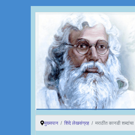
मुख्यपान
शिंदे लेखसंग्रह
मराठींत कानडी शब्दांचा