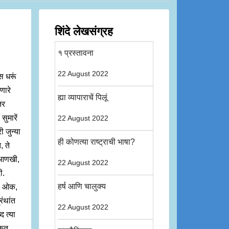
शिंदे लेखसंग्रह
१ प्रस्तावना
22 August 2022
स धरूं
णारे
ह्या व्यापाराचें पिलूं
तर
ुमारें
22 August 2022
ी जुन्या
ही कोणत्या राष्ट्राची भाषा?
, ते
, आणखी,
22 August 2022
ी.
हर्ष आणि चालुक्य
 = ओक,
रंथांत
22 August 2022
द त्या
कृत