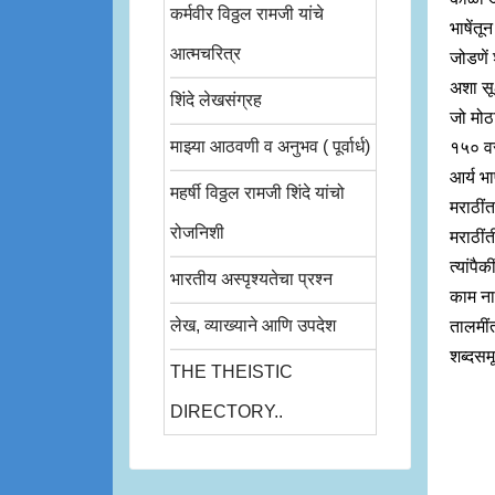
कर्मवीर विठ्ठल रामजी यांचे
भाषेंतू
आत्मचरित्र
जोडणें 
अशा सूक्
शिंदे लेखसंग्रह
जो मोठा
माझ्या आठवणी व अनुभव ( पूर्वार्ध)
१५० वर 
आर्य भा
महर्षी विठ्ठल रामजी शिंदे यांचो
मराठींत
रोजनिशी
मराठीं
त्यांपै
भारतीय अस्पृश्यतेचा प्रश्न
काम नाह
लेख, व्याख्याने आणि उपदेश
तालमींत
शब्दसम
THE THEISTIC
DIRECTORY..