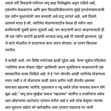
असले तरी विवाहाचे पावित्र्य जणू बाह्य विधीमूळेच अडून राहिले आहे.
एकंदरीत केळकरांना आणि इतर विवाहविधीवाल्यांना मुंबई प्रार्थनासमाजाची
एक नवीन सुधारलेली जात बनवावी असे वाटू लागले आहे, असे दिसते.
आश्चर्य मात्र हे की, जातिभेद मोडण्यासाठीच केवळ ही नवीन जात
बनविण्याची युक्ती ह्यांना सुचली आहे. पण काट्यांनी काटा काढण्यासाठी ही
जी एक नवीन काटेरी झाडांची लागवड चालू आहे ती यशस्वी झाल्यास, पुढे
जे काटे मोडतील ते काढण्यास काय उपाय योजावा. हा प्रश्न शिल्लक
उरतोच.
ते कसेही असो. पण विशेष मनोरंजक ह्याही पुढेच आहे. गेल्या सुबोध पत्रिकेत
“जातिभेद कसा मोडता येईल” ह्याविषयी उपाय सुचविताना माधवरावांनी एक
चमत्कारिक वाक्य लिहिले आहे. ते हे “पण जोपर्यंत आम्ही जातिभेद मोडण्यास
तयार नाही व तो मोडण्यास काही उपाय करीत नाही तोपर्यंत आमच्या
समाजात खालच्या जातीचे, मुसलमान व ज्यू धर्माचे लोक सभासद करून घेणे
चूक आहे.” जणू काय मुंबईचा समाज “खालच्या” जातींना व परकीयांना बळेच
आत ओढण्याचा आटोकाट प्रयत्न करीत आहे व असे लोक बेसुमार त्याच्या
आत घुसतच आहेत! बरे खरोखरीच असा प्रकार घडलाच तर जाती