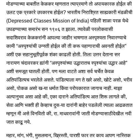
मोडण्याच्या बाबतीत केळकर म्हणतात त्याप्रमाणे तो अपायकारक होईल की
उलट एक प्रकारे उपकारच होईल? भारतीय निराश्रित साह्यकारी मंडळीची
(Depressed Classes Mission of India) पहिली शाळा परळ येथे
उघडण्याच्या समारंभ सन १९०६ त झाला. त्यावेळी परलोकवासी
सदाशिवराव केळकरांनी आपल्या जाहीर भाषणात अस्पृश्यता निवारण्याचे
कामी “अस्पृश्यांची उन्नती होईल की ती करू पहाणाराची अवनती होईल”
अशी एक सहानुभूतीपूर्वक शंका काढली होती. तिला उत्तर देताना सर
नारायण चंदावरकर ह्यांनी “अस्पृश्यांच्या उद्धारातच स्पृश्यांचा उद्धार आहे”
अशी समजूत घातली होती. पण मला वाटते अशा सर्व चर्चेत केवळ
अतिपांडित्यच भरलेले असते. पांडित्याला मग ते खरे असो, खोटे असो, भरीव
असो, पोकळ असो ख-या धर्मात किंवा परोपकारात जागाच नाही. माझा
अल्पानुभव असा आहे की, एका दाराने अतिपांडित्य आत शिरू लागले की,
सेवा आणि भक्ती ही केव्हाच दुस-या दारांनी बाहेर पडलेली त्याला आढळतात
म्हणून मी असे विनवितो की, रा. माधवरावांनी जाती मोडण्यासाठीदेखील नवी
जात काढू नये.
महार, मांग, भंगी, मुसलमान, ख्रिस्ती, पारशी फार तर काय आपण नास्तिक