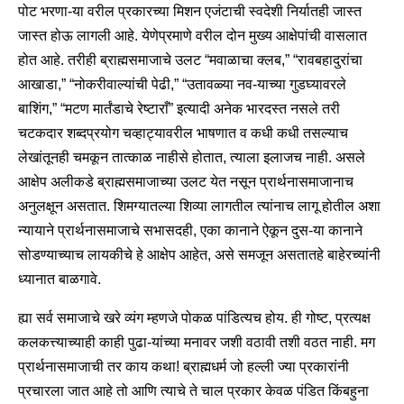
पोट भरणा-या वरील प्रकारच्या मिशन एजंटाची स्वदेशी निर्यातही जास्त
जास्त होऊ लागली आहे. येणेप्रमाणे वरील दोन मुख्य आक्षेपांची वासलात
होत आहे. तरीही ब्राह्मसमाजाचे उलट “मवाळाचा क्लब,” “रावबहादुरांचा
आखाडा,” “नोकरीवाल्यांची पेढी,” “उतावळ्या नव-याच्या गुडघ्यावरले
बाशिंग,” “मटण मार्तंडाचे रेष्टाराँ” इत्यादी अनेक भारदस्त नसले तरी
चटकदार शब्दप्रयोग चव्हाट्यावरील भाषणात व कधी कधी तसल्याच
लेखांतूनही चमकून तात्काळ नाहीसे होतात, त्याला इलाजच नाही. असले
आक्षेप अलीकडे ब्राह्मसमाजाच्या उलट येत नसून प्रार्थनासमाजानाच
अनुलक्षून असतात. शिमग्यातल्या शिव्या लागतील त्यांनाच लागू होतील अशा
न्यायाने प्रार्थनासमाजाचे सभासदही, एका कानाने ऐकून दुस-या कानाने
सोडण्याच्याच लायकीचे हे आक्षेप आहेत, असे समजून असतातहे बाहेरच्यांनी
ध्यानात बाळगावे.
ह्या सर्व समाजाचे खरे व्यंग म्हणजे पोकळ पांडित्यच होय. ही गोष्ट, प्रत्यक्ष
कलकत्त्याच्याही काही पुढा-यांच्या मनावर जशी वठावी तशी वठत नाही. मग
प्रार्थनासमाजाची तर काय कथा! ब्राह्मधर्म जो हल्ली ज्या प्रकारांनी
प्रचारला जात आहे तो आणि त्याचे ते चाल प्रकार केवळ पंडित किंबहुना