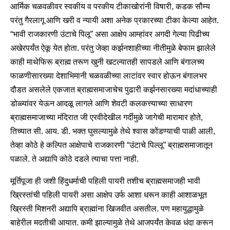
आर्मिक चळवळीवर स्वकीय व परकीय टीकाखोरांनी विषारी, कडक सौम्य
परंतु गैरलागू आणि खरी व न्यायी अशा अनेक प्रकारच्या टीका केल्या आहेत.
“भावी राजकारणी उंटाचे पिलू” असा आक्षेप आम्हांवर अगदी गेल्या पिढीच्य
अखेरपर्यंत ऐकू येत होता. परंतु जेव्हा कर्झनशाहीच्या नीतीमुळे बेफाम झालेले
काही माथेफिरू ब्राह्म तरूण खुनी खटल्यातही सापडले आणि बंगालच्य
फाळणीसारख्या देशाभिमानी चळवळीच्या लाटांवर स्वार होऊन बंगालभर
दौडत असलेले एकजात ब्राह्मसमाजाचेच पुढारी कर्झनसारख्या मदांधाच्याही
डोळ्यांवर येऊन आदळू लागले आणि शेवटी कलकत्त्याच्या साधारण
ब्राह्मसमाजाच्या मंदिरात जी एरवीदेखील गर्दीमुळे जागेची मारामार होते,
तिच्यात सी. आय. डी. भक्त घुसल्यामुळे तेथे श्वास कोंडण्याची पाळी आली,
तेव्हा कोठे हे कल्पित आक्षेपाचे राजकारणी “उंटाचे पिल्लू” ब्राह्मसमाजातून
पळाले. ते अद्यापि कोठे दडले त्याचा पत्ता नाही.
मूर्तिपूजा ही जशी हिंदुधर्माची पहिली पायरी तशीच ब्राह्मसमाजही भावी
ख्रिस्तांची पहिली पायरी असा आक्षेप उर्फ आशा धरून काही आशाळभूत
ख्रिस्ती मिशनरी अद्यापि ब्राह्मांना खिजवीत असतील. पण महायुद्धामुळे
बाहेरील मदतीची आयात. कमी झाल्यामुळे तेथे आजपर्यंत केवळ धंदा करून