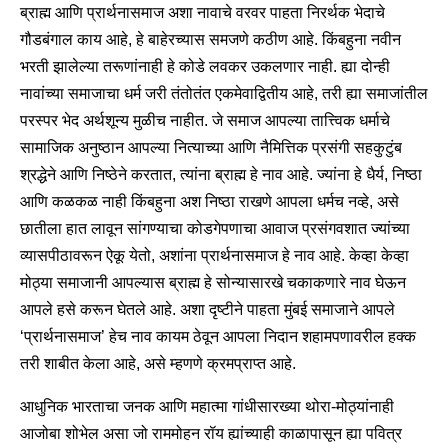
ब्राह्म आणि प्रार्थनासमाज अशा नावाचे वरवर पाहता निरर्थक भेदाचे
गौडबंगाल काय आहे, हे बाहेरच्यास समजणे कठीण आहे. किंबहुना नवीन
भरती झालेल्या तरूणांनाही हे कोडे लवकर उकलणार नाही. ह्या दोन्ही
नावांच्या समाजाचा धर्म जरी तंतोतंत एकमेवाद्वितीय आहे, तरी ह्या समाजांतील
परस्पर भेद अर्थशून्य मुळीच नाहीत. जे समाज आपल्या तात्त्विक धर्माचे
सामाजिक अनुष्ठान आपल्या नित्याच्या आणि नैमित्तिक प्रसंगी सहकुटुंब
श्रद्धेने आणि निष्ठेने करतात, त्यांना ब्राह्म हे नाव आहे. ज्यांना हे धैर्य, निष्ठा
आणि कळकळ नाही किंबहुना अश निष्ठा राखणे आपला धर्मच नव्हे, असे
छातीला हात लावून सांगण्याचा कोडगेपणाचा आवाज प्रसंगवशात ज्यांच्या
व्यासपीठावरून ऐकू येतो, अशांना प्रार्थनासमाज हे नाव आहे. केव्हा केव्हा
मोठ्या समाजानी आपल्यास ब्राह्म हे सोन्यासारखे चकाकणारे नाव घेऊन
आपले हसे करून घेतले आहे. अशा दृष्टीने पाहता मुंबई समाजाने आपले
‘प्रार्थनासमाज’ हेच नाव कायम ठेवून आपला निदान शहामपणावरील हक्क
तरी शाबीत केला आहे, असे म्हणणे क्रमप्राप्त आहे.
आधुनिक भारताचा जनक आणि महात्मा गांधीसारख्या थोरा-मोठ्यांनाही
आजोबा शोभेल असा जो राममोहन रॉय ह्यांच्याही काळापासून ह्या पवित्र