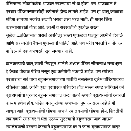
पंडितमन्य लोकांमध्येच आजवर खपण्याचा संभव होता. पण आजकाल ते
प्रचार पंडितमन्यामध्येही खपेनासे होऊ लागले आहेत. पण हा चालू काळाचा
महिमा आमच्या नजरेत अद्यापि भरावा तसा भरत नाही. ही मात्र चिंता
करण्यासारखी गोष्ट आहे. लक्ष्मी व सरस्वतीचे एकवेळ सख्य
जुळेल....इतिहासात असले अपवित्र सख्य पुष्कळदा घडवून लक्ष्मीचे दिवाळे
आणि सरस्वतीचे वैधव्य पुष्कळांनी पाहिले आहे. पण भरीव भक्तीचे व पोकळ
पांडित्याचे एक क्षणभरही सूत जमणार नाही.
कलकत्त्याचे चालू साली निवडून आलेले अध्यक्ष पंडित सीतानाथ तत्त्वभूषण
हे केवळ पोकळ पंडित नसून एक कर्मयोगी भक्तही आहेत. पण त्यांच्या
प्रचाराचा सर्व पाया बहुजनसमाजाच्या गावीही नसलेल्या दुर्लभ पांडित्यावरच
रचिलेला आहे. त्यांनी एका प्रचारक परिषदेत तोंड भरून स्पष्ट सांगितले की
ब्राह्मधर्माचा प्रचार बहुजनसमाजात करू पाहणे म्हणजे ब्राह्मधर्माची अवनती
करू पाहणेच होय. पंडित मजकुरांच्या म्हणण्यात पुष्कळ सत्य आहे हे मी
जाणून आहे. ब्राह्मधर्माची घोषणा म्हणजे स्वातंत्र्याची घोषणा होय. शिस्तीची
जबाबदारी खांद्यावर न घेता उठल्यासुटल्यांनी बहुजनसमाजात जाऊन
स्वातंत्र्याची वल्गना केल्याने बहुजनसमाज वर न जाता ब्राह्मसमाज मात्र