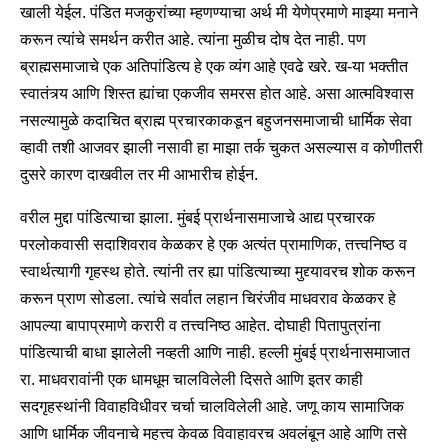
खाली येईल. पंडित मजकुरांच्या म्हणण्याचा अर्थ मी येणेप्रमाणे माझ्या मनाने
करून त्यांचे समर्थन करीत आहे. त्यांना मुळीच दोष देत नाही. पण
ब्राह्मसमाजाचे एक अतिपांडित्य हे एक व्यंग आहे एवढे खरे. ख-या भक्तीत
स्वातंत्र्य आणि शिस्त ह्यांचा एकजीव समरस होत आहे. असा आत्मविश्वास
नसल्यामुळे कदाचित ब्राह्म प्रचारकाकडून बहुजनसमाजाची धार्मिक सेवा
व्हावी तशी आजवर झाली नसावी हा माझा तर्क चुकत असल्यास व कोणीतरी
दुसरे कारण दाखवील तर मी आभारीच होईन.
वरील मुद्दा पांडित्याचा झाला. मुंबई प्रार्थनासमाजाचे आद्य प्रचारक
परलोकवासी सदाशिवराव केळकर हे एक अत्यंत प्रामाणिक, तत्त्वनिष्ठ व
स्वार्थत्यागी गृहस्थ होते. त्यांनी तर ह्या पांडित्याच्या मुद्द्यावरच शोक करून
करून प्राण सोडला. त्यांचे सर्वात लहान चिरंजीव माधवराव केळकर हे
आपल्या बापाप्रमाणे करारी व तत्त्वनिष्ठ आहेत. दोघाही पितापुत्रांना
पांडित्याची बाधा झालेली नव्हती आणि नाही. हल्ली मुंबई प्रार्थनासमाजात
रा. माधवरावांनी एक धामधूम चालविलेली दिसते आणि इतर काही
सदगृहस्थांनी विवाहविधीवर चर्चा चालविलेली आहे. जणू काय सामाजिक
आणि धार्मिक जीवनाचे महत्त्व केवळ विवाहावरच अवलंबून आहे आणि तसे