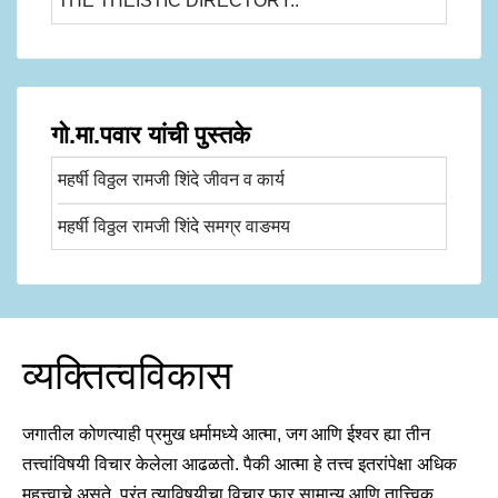
THE THEISTIC DIRECTORY..
गो.मा.पवार यांची पुस्तके
महर्षी विठ्ठल रामजी शिंदे जीवन व कार्य
महर्षी विठ्ठल रामजी शिंदे समग्र वाङमय
व्यक्तित्वविकास
जगातील कोणत्याही प्रमुख धर्मामध्ये आत्मा, जग आणि ईश्वर ह्या तीन
तत्त्वांविषयी विचार केलेला आढळतो. पैकी आत्मा हे तत्त्व इतरांपेक्षा अधिक
महत्त्वाचे असते. परंतु त्याविषयीचा विचार फार सामान्य आणि तात्त्विक