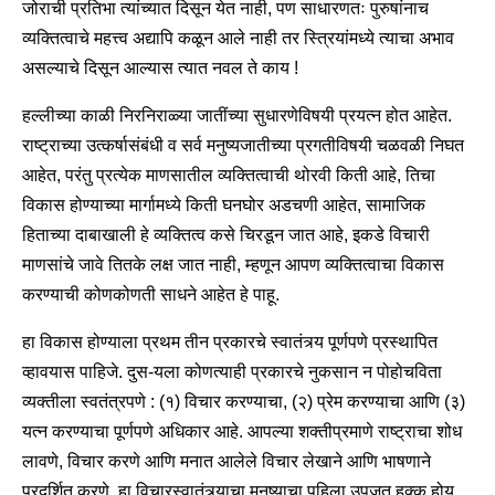
जोराची प्रतिभा त्यांच्यात दिसून येत नाही, पण साधारणतः पुरुषांनाच
व्यक्तित्वाचे महत्त्व अद्यापि कळून आले नाही तर स्त्रियांमध्ये त्याचा अभाव
असल्याचे दिसून आल्यास त्यात नवल ते काय !
हल्लीच्या काळी निरनिराळ्या जातींच्या सुधारणेविषयी प्रयत्न होत आहेत.
राष्ट्राच्या उत्कर्षासंबंधी व सर्व मनुष्यजातीच्या प्रगतीविषयी चळवळी निघत
आहेत, परंतु प्रत्येक माणसातील व्यक्तित्वाची थोरवी किती आहे, तिचा
विकास होण्याच्या मार्गामध्ये किती घनघोर अडचणी आहेत, सामाजिक
हिताच्या दाबाखाली हे व्यक्तित्व कसे चिरडून जात आहे, इकडे विचारी
माणसांचे जावे तितके लक्ष जात नाही, म्हणून आपण व्यक्तित्वाचा विकास
करण्याची कोणकोणती साधने आहेत हे पाहू.
हा विकास होण्याला प्रथम तीन प्रकारचे स्वातंत्र्य पूर्णपणे प्रस्थापित
व्हावयास पाहिजे. दुस-यला कोणत्याही प्रकारचे नुकसान न पोहोचविता
व्यक्तीला स्वतंत्रपणे : (१) विचार करण्याचा, (२) प्रेम करण्याचा आणि (३)
यत्न करण्याचा पूर्णपणे अधिकार आहे. आपल्या शक्तीप्रमाणे राष्ट्राचा शोध
लावणे, विचार करणे आणि मनात आलेले विचार लेखाने आणि भाषणाने
प्रदर्शित करणे, हा विचारस्वातंत्र्याचा मनुष्याचा पहिला उपजत हक्क होय.