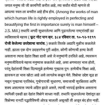
जगात मनुष्य जी जी कामगिरी करीत आहे, त्या सर्वांत मोठी म्हणजे तो
आपल्या स्वतःला बनवीत आहे हीच होय. (Among the works of man
which human life is rightly employed in perfecting and
beautifying the first in importance surely is man himself –
J.S. Mill.) तथापि अगदी सुधारलेल्या आणि पुढारलेल्या राष्ट्रांतही ह्या
व्यक्तित्वाचे महत्त्व (
फूट नोट पान क्र. ३८४ रविवार ता. १०-१२-१९११
रोजी केलेल्या उपदेशाचा सारांश.
) कळावे तितके अद्यापि मुळीच कळलेले
नाही. ह्याला एक दोन उदाहरणेच पुरी आहेत. कोणी कोणाची हत्या केली
असताना त्यास देहांत शिक्षा द्यावी असे जे मनुष्यांनी ठरविले आहे, त्यावरून
मनुष्यजीविताचे महत्त्व मनुष्यास कळलेले आहे, असा क्षणमात्र भास होतो,
परंतु देहांताची शिक्षा दिल्यामुळे हत्येच्या गुन्ह्यास पुनः हत्येचीच शिक्षा आहे,
ह्यावरून हा भास खोटा आहे असे लागलेच कळून येते. शिक्षेचा उद्देश सूड हा
नसून गुन्ह्याचा प्रतिबंध, गुन्हेगाराची सुधारणा, समाजाची सुरक्षितता आणि
शक्य असल्यास ज्याचे अहित झाले असते, त्याची भरपाई इतकेच असताना
त्यांपैकी एकही ह्या देहांत शिक्षेने साधत नाही. तथापि सुधारलेल्या देशांतून ह्या
शिक्षेच्या रानटी पद्धतीविषयी ओरड चालली असूनही ती अजून बंद होत नाही.