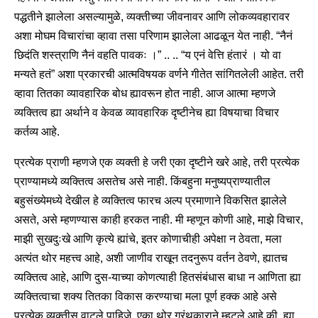
पद्धतीने झालेला असल्यामुळे, व्यक्तीच्या जीवनावर आणि लोकव्यवहारावर
अशा मोघम विचारांचा व्हावा तसा परिणाम झालेला आढळून येत नाही. “नैनं
छिदंति शस्त्राणि नैनं वहति पावकः ।” .. .. “य एनं वेत्ति हंतारं । यो वा
मन्यते हतं” अशा प्रकारची आत्मविषयक वर्णने गीतेत सांगितलेली आहेत. तरी
व्हावा तितका व्यावहारिक बोध ह्यावरून होत नाही. आज आत्मा म्हणजे
व्यक्तित्व ह्या अर्थाने व केवळ व्यावहारिक दृष्टीनेच ह्या विषयाचा विचार
कर्तव्य आहे.
प्रत्येक प्राणी म्हणजे एक व्यक्ती हे जरी एका दृष्टीने खरे आहे, तरी प्रत्येक
प्राण्यामध्ये व्यक्तित्व असतेच असे नाही. किंबहुना मनुष्यप्राण्यातील
बहुसंख्येमध्ये देखील हे व्यक्तित्व फारच अल्प प्रमाणाने विकसित झालेले
असते, असे म्हणण्यास काही हरकत नाही. मी म्हणून कोणी आहे, माझे विचार,
माझी सुखदुःखे आणि कृत्ये ह्यांचे, इतर कोणाचीही अपेक्षा न ठेवता, मला
अत्यंत थोर महत्त्व आहे, अशी जाणीव राखून तदनुरूप वर्तन ठेवणे, ह्यातच
व्यक्तित्व आहे, आणि दुस-याच्या कोणत्याही हितसंबंधास बाधा न आणिता ह्या
व्यक्तित्वाचा शक्य तितका विकास करण्याचा मला पूर्ण हक्क आहे असे
प्रत्येक व्यक्तीस वाटले पाहिजे. एका थोर ग्रंथकाराने म्हटले आहे की, ह्या