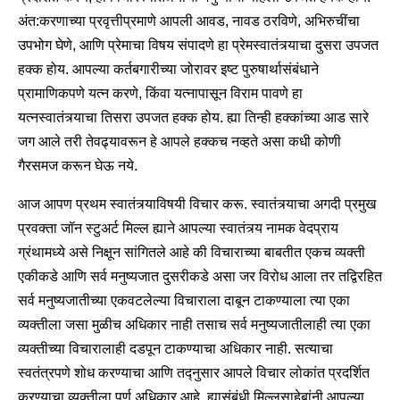
अंत:करणाच्या प्रवृत्तीप्रमाणे आपली आवड, नावड ठरविणे, अभिरुचींचा
उपभोग घेणे, आणि प्रेमाचा विषय संपादणे हा प्रेमस्वातंत्र्याचा दुसरा उपजत
हक्क होय. आपल्या कर्तबगारीच्या जोरावर इष्ट पुरुषार्थासंबंधाने
प्रामाणिकपणे यत्न करणे, किंवा यत्नापासून विराम पावणे हा
यत्नस्वातंत्र्याचा तिसरा उपजत हक्क होय. ह्या तिन्ही हक्कांच्या आड सारे
जग आले तरी तेवढ्यावरून हे आपले हक्कच नव्हते असा कधी कोणी
गैरसमज करून घेऊ नये.
आज आपण प्रथम स्वातंत्र्याविषयी विचार करू. स्वातंत्र्याचा अगदी प्रमुख
प्रवक्ता जॉन स्टुअर्ट मिल्ल ह्याने आपल्या स्वातंत्र्य नामक वेदप्राय
ग्रंथामध्ये असे निक्षून सांगितले आहे की विचाराच्या बाबतीत एकच व्यक्ती
एकीकडे आणि सर्व मनुष्यजात दुसरीकडे असा जर विरोध आला तर तद्विरहित
सर्व मनुष्यजातीच्या एकवटलेल्या विचाराला दाबून टाकण्याला त्या एका
व्यक्तीला जसा मुळीच अधिकार नाही तसाच सर्व मनुष्यजातीलाही त्या एका
व्यक्तीच्या विचारालाही दडपून टाकण्याचा अधिकार नाही. सत्याचा
स्वतंत्रपणे शोध करण्याचा आणि तद्नुसार आपले विचार लोकांत प्रदर्शित
करण्याचा व्यक्तीला पूर्ण अधिकार आहे. ह्यासंबंधी मिल्लसाहेबांनी आपल्या