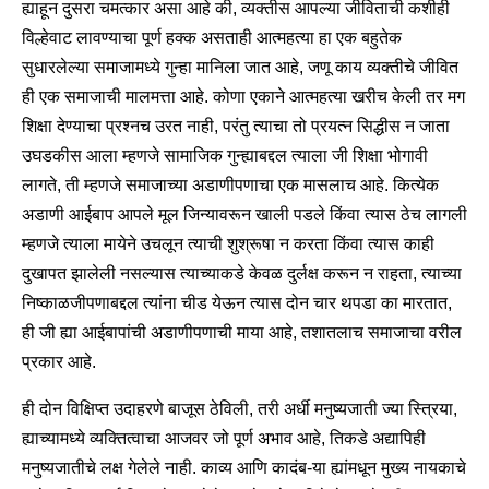
ह्याहून दुसरा चमत्कार असा आहे की, व्यक्तीस आपल्या जीविताची कशीही
विल्हेवाट लावण्याचा पूर्ण हक्क असताही आत्महत्या हा एक बहुतेक
सुधारलेल्या समाजामध्ये गुन्हा मानिला जात आहे, जणू काय व्यक्तीचे जीवित
ही एक समाजाची मालमत्ता आहे. कोणा एकाने आत्महत्या खरीच केली तर मग
शिक्षा देण्याचा प्रश्नच उरत नाही, परंतु त्याचा तो प्रयत्न सिद्धीस न जाता
उघडकीस आला म्हणजे सामाजिक गुन्ह्याबद्दल त्याला जी शिक्षा भोगावी
लागते, ती म्हणजे समाजाच्या अडाणीपणाचा एक मासलाच आहे. कित्येक
अडाणी आईबाप आपले मूल जिन्यावरून खाली पडले किंवा त्यास ठेच लागली
म्हणजे त्याला मायेने उचलून त्याची शुश्रूषा न करता किंवा त्यास काही
दुखापत झालेली नसल्यास त्याच्याकडे केवळ दुर्लक्ष करून न राहता, त्याच्या
निष्काळजीपणाबद्दल त्यांना चीड येऊन त्यास दोन चार थपडा का मारतात,
ही जी ह्या आईबापांची अडाणीपणाची माया आहे, तशातलाच समाजाचा वरील
प्रकार आहे.
ही दोन विक्षिप्त उदाहरणे बाजूस ठेविली, तरी अर्धी मनुष्यजाती ज्या स्त्रिया,
ह्याच्यामध्ये व्यक्तित्वाचा आजवर जो पूर्ण अभाव आहे, तिकडे अद्यापिही
मनुष्यजातीचे लक्ष गेलेले नाही. काव्य आणि कादंब-या ह्यांमधून मुख्य नायकाचे