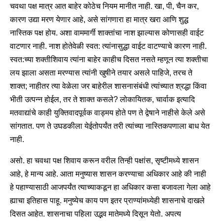
चवथा पक्ष मात्र आत बाहेर कोठेच नियम मानीत नाही. खा, पी, चैन कर,
कारण उद्या मरण येणार आहे, असे सांगणारा हा मात्र खरा आणि शुद्ध
नास्तिक पक्ष होय. अशा वाममार्गी शाक्तांचा नाश झाल्यास कोणासही वाईट
वाटणार नाही. नाश होतेवेळी स्वत: त्यांनासुद्धा वाईट वाटण्याचे कारण नाही.
स्वत:च्या शक्तीशिवाय त्यांना बाहेर काहीच दिसत नसते म्हणून त्या शक्तीचा
लय झाला असता मरण्यास त्यांनी खुषीने तयार असले पाहिजे, तरच ते
शाक्त; नाहीतर त्या वेळेला जर बाहेरील शासनासंबंधी त्यांच्यात श्रद्धा किंवा
भीती उत्पन्न होईल, तर ते शाक्त कसले? लोकायितक, चार्वाक इत्यादि
मतवाद्यांचे काही युक्तिवादपूर्वक वाड्मय होते पण ते द्वेषाने नाहीसे केले असे
सांगतात. पण ते उघडकीला येईतोपर्यंत तरी त्यांच्या नास्तिकपणाला बाध येत
नाही.
असो. हा चवथा पक्ष शिवाय करून वरील तिन्ही पक्षांस, सृष्टीमध्ये शासन
आहे, हे मान्य आहे. आता मनुष्यास शासन करण्याचा अधिकार आहे की नाही
हे पहाण्यासाठी आजपर्यंत त्याच्याकडून हा अधिकार कसा बजावला गेला आहे
ह्याचा इतिहास पाहू. मनुष्येच काय पण इतर प्राण्यांमध्येही शासनाचे दाखले
दिसत आहेत. शासनाचा पहिला उद्भव मातेमध्ये दिसून येतो. अपत्य