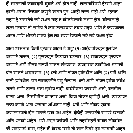
ही शासनाची जबाबदारी चुकते असे होत नाही. शासनाविषयी ईश्वरी आज्ञा
झाली असता तिच्यात कसुरी करून पुन: आम्ही शरण आहो असे. म्हणत
राहणे हे शरणतेचे खरे लक्षण नव्हे ते कोडगेपणाचे लक्षण होय. कोणालाही
शरण गेल्यास तो सांगेल ते काम करावयास तयार राहणे आणि ते करण्यातच
आनंद आणि थोरवी मानणे हेच त्या शरण गेल्याचे खरे खरे लक्षण होय.
आता शासनाचे किती प्रकार आहेत हे पाहू: (१) आईबापांकडून मुलांवर
घडणारे शासन, (२) गुरूकडून शिष्यावर घडणारे, (३) राजाकडून प्रजेवर
घडणारे अशी तीनच मानवी शासने संभवतात. व्यवहारात त्याहीपेक्षा आणखी
दोन शासने आढळतात. (१) धनी आणि नोकर ह्यांमधील आणि (२) पती आणि
पत्नी ह्यांमधील. पण न्यायदृष्टीने पाहू गेल्यास, धनी आणि नोकर ह्यांचा संबंध
शास्ते आणि शास्य असा मुळीच नाही. कचेरीतला चपराशी असो, घरातील
बाल्या असो, गिरणीतील कामगार असो, किंवा नोकर कुणीही असो, त्याच्यावर
राज्य करावे असा धन्याचा अधिकार नाही. धनी आणि नोकर एकाच
करारनाम्याचे दोन सारखे उमदे पक्ष आहेत. दोघेही परस्परांचे सारखे ऋणको
आणि धनको आहेत. असे असून घरोंघरी आणि शहरोंशहरी चाकर लोकांवर
जी साम्राज्ये चालू आहेत ती केवळ ‘बली तो कान पिळी’ ह्या न्यायाची आहेत.