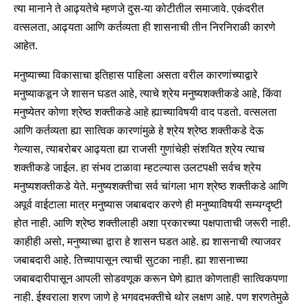
त्या मानाने ते आढ्यतेचे म्हणजे दुस-या कोटीतील समाजावे. एकंदरीत
वत्सलता, आढ्यता आणि कर्तव्यता ही शासनाची तीन निरनिराळी कारणे
आहेत.
मनुष्याच्या विकासाचा इतिहास पाहिला असता वरील कारणांच्याद्वारे
मनुष्याकडून जे शासन घडत आहे, त्याचे श्रेय मनुष्यशक्तीकडे आहे, किंवा
मनुष्येतर कोणा श्रेष्ठ शक्तीकडे आहे ह्याच्याविषयी वाद पडतो. वत्सलता
आणि कर्तव्यता ह्या सात्विक कारणांमुळे हे श्रेय श्रेष्ठ शक्तीकडे देऊ
गेल्यास, त्याबरोबर आढ्यता ह्या राजसी गुणांचेही संशयित श्रेय त्याच
शक्तीकडे जाईल. हा संभव टाळावा म्हटल्यास उलटपक्षी सर्वच श्रेय
मनुष्यशक्तीकडे येते. मनुष्यशक्तीचा सर्व चांगला भाग श्रेष्ठ शक्तीकडे आणि
अपूर्व वाईटाला मात्र मनुष्यास जबाबदार करणे ही मनुष्याविषयी सम्यग्दृष्टी
होत नाही. आणि श्रेष्ठ शक्तीलाही अशा प्रकारच्या पक्षपाताची जरूरी नाही.
काहीही असो, मनुष्याच्या द्वारा हे शासन घडत आहे. ह्य शासनाची त्याजवर
जबाबदारी आहे. तिच्यापासून त्याची सुटका नाही. ह्या शासनाच्या
जबाबदारीपासून आपली सोडवणूक करून घेणे ह्यात कोणताही सात्विकपणा
नाही. ईश्वराला शरण जाणे हे भगवदभक्तीचे थोर लक्षण आहे. पण शरणतेमुळे