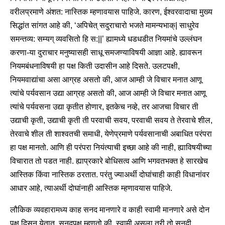
वरीलप्रमाणे अंशत: नास्तिक म्हणावयास पाहिजे. कारण, ईश्वरवादाचा मुख्य
सिद्धांत सांगत आहे की, ‘अपिचेत् सदुराचारो भजते मामन्यभाक्| साधुरेव
समन्तव्य: सम्यग् व्यवसितो हि स:||’ ह्यामध्ये धडधडीत नियमांचे उल्लंघन
करणा-या दुराचार मनुष्यासही साधू समजण्याविषयी आज्ञा आहे. ह्यावरून
नियमबंधनाविषयी हा पक्ष किती उदासीन आहे दिसते. उलटपक्षी,
नियमवाद्यांचा असा आग्रह असतो की, आज आम्ही जे विचार मनात आणू
त्यांचे पर्यवसान उद्या आग्रह असतो की, आज आम्ही जे विचार मनात आणू
त्यांचे पर्यवसना उद्या कृतीत होणार, इतकेच नव्हे, तर आजचा विचार ती
उद्याची कृती, उद्याची कृती ती परवाची सवय, परवाची सवय ते तेरवाचे शील,
तेरवाचे शील ती शाश्वतची समाधी, येणेप्रमाणे पर्यवसानाची अबाधित परंपरा
हा पक्ष मानतो. आणि ही परंपरा नियंत्याची इच्छा आहे की नाही, ह्याविषयीच्या
विचारात तो पडत नाही. ह्याप्रकारे बोधिसत्व आणि भगवतभक्त हे सारखेच
आस्तिक किंवा नास्तिक ठरतात. परंतु ज्याअर्थी दोघांचाही काही विधानांवर
आधार आहे, त्याअर्थी दोघांनाही आस्तिक म्हणावयास पाहिजे.
लौकिक व्यवहारामध्य काह सनद मानणारे व काही स्वामी मानणारे असे दोन
पक्ष दिसून येतात. सनदपक्ष म्हणतो की, स्वामी असला तरी तो सनदी