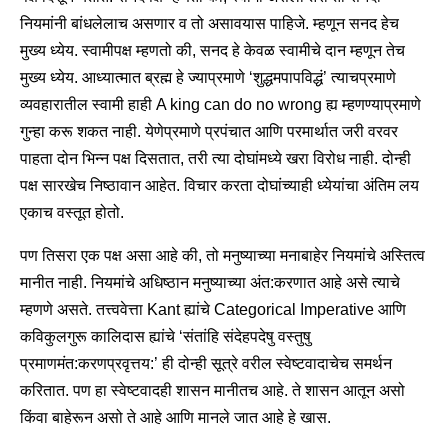
नियमांनी बांधलेलाच असणार व तो असावयास पाहिजे. म्हणून सनद हेच
मुख्य ध्येय. स्वामीपक्ष म्हणतो की, सनद हे केवळ स्वामीचे दान म्हणून तेच
मुख्य ध्येय. आध्यात्मात ब्रह्म हे ज्याप्रमाणे ‘शुद्धमपापविद्धं’ त्याचप्रमाणे
व्यवहारातील स्वामी हाही A king can do no wrong ह्य म्हणण्याप्रमाणे
गुन्हा करू शकत नाही. येणेप्रमाणे प्रपंचात आणि परमार्थात जरी वरवर
पाहता दोन भिन्न पक्ष दिसतात, तरी त्या दोघांमध्ये खरा विरोध नाही. दोन्ही
पक्ष सारखेच निष्ठावान आहेत. विचार करता दोघांच्याही ध्येयांचा अंतिम लय
एकाच वस्तूत होतो.
पण तिसरा एक पक्ष असा आहे की, तो मनुष्याच्या मनाबाहेर नियमांचे अस्तित्व
मानीत नाही. नियमांचे अधिष्ठान मनुष्याच्या अंत:करणात आहे असे त्याचे
म्हणणे असते. तत्त्ववेत्ता Kant ह्यांचे Categorical Imperative आणि
कविकुलगुरू कालिदास ह्यांचे ‘संतांहि संदेहपदेषु वस्तुषु
प्रमाणमंत:करणप्रवृत्तय:’ ही दोन्ही सूत्रे वरील स्वेष्टवादाचेच समर्थन
करितात. पण हा स्वेष्टवादही शासन मानीतच आहे. ते शासन आतून असो
किंवा बाहेरून असो ते आहे आणि मानले जात आहे हे खास.