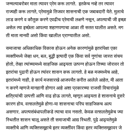
जन्मल्याबरोबर माता त्यावर प्रेम करू लागते. इतकेच नव्हे तर त्यावर
राज्यही करू लागते, प्रेमामुळे तिजवर शासनाची एक जबाबदारी येते. मुलाचे
लाड करणे व कौतुक करणे एवढीच प्रेमाची लक्षणे नसून, अपत्याची जी इच्छा
असेल त्या इच्छेला आपल्या शहाणपणाचा आळा ती सतत घालीत असते. मग
ती माता मानवी असो किंवा खालील प्राण्यातील असो.
समाजाचा अधिकाधिक विकास होऊन अनेक कारणांमुळे इतरांपेक्षा एका
व्यक्तीमध्ये जेव्हा धन, बल, बुद्धी इत्यादी एक किंवा सर्व गुणांचा जास्त संचय
होतो, तेव्हा त्यांच्यामध्ये साहजिक आढ्यता उत्पन्न होऊन तिच्या जोरावर तो
इतरांचा पुढारी होऊन त्यांवर शासन करू लागतो. हे बळ मजमध्येच आहे,
इतरांमध्ये नाही, हे कार्य मजसारखे आजपर्यंत करीत आलेले आहेत, मी आता
न करणे म्हणजे मानहानी होणार आहे अशा प्रकारच्या राजसी विचारांमुळे
क्षत्रियांची उत्पत्ती आणि वाढ होऊ लागते, म्हणून आढ्यता हे शासनाचे दुसरे
कारण होय. वत्सलतेमुळे होणा-या शासनाचा परिघ साहजिकच अल्प
असणार. अपत्यसंबंधापलीकडे त्याचा वाव नसतो. केवळ वत्सलतेमुळेच ज्या
स्थितीत शासन चालू असते ती समाजाची आद्य स्थिती. पुढे आढ्यतेमुळे
व्यक्तीचे आणि व्यक्तिसमूहाचे इतर व्यक्तींवर किंवा इतर व्यक्तिसमूहावर जे