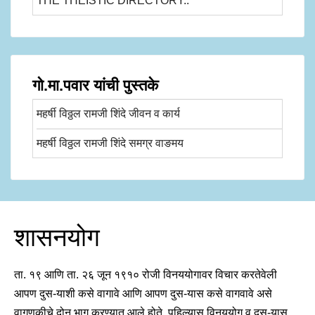
THE THEISTIC DIRECTORY..
गो.मा.पवार यांची पुस्तके
महर्षी विठ्ठल रामजी शिंदे जीवन व कार्य
महर्षी विठ्ठल रामजी शिंदे समग्र वाङमय
शासनयोग
ता. १९ आणि ता. २६ जून १९१० रोजी विनययोगावर विचार करतेवेली
आपण दुस-याशी कसे वागावे आणि आपण दुस-यास कसे वागवावे असे
वागणुकीचे दोन भाग करण्यात आले होते. पहिल्यास विनययोग व
दुस-यास