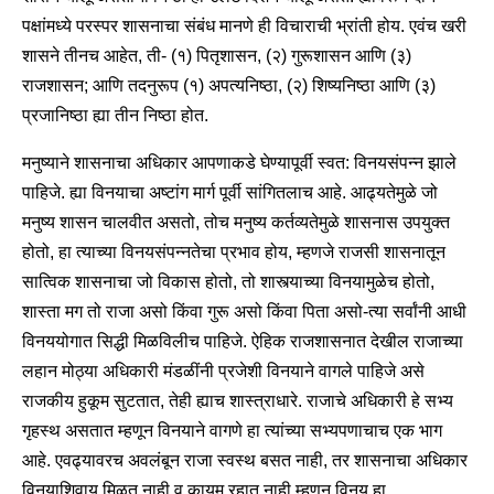
पक्षांमध्ये परस्पर शासनाचा संबंध मानणे ही विचाराची भ्रांती होय. एवंच खरी
शासने तीनच आहेत, ती- (१) पितृशासन, (२) गुरूशासन आणि (३)
राजशासन; आणि तदनुरूप (१) अपत्यनिष्ठा, (२) शिष्यनिष्ठा आणि (३)
प्रजानिष्ठा ह्या तीन निष्ठा होत.
मनुष्याने शासनाचा अधिकार आपणाकडे घेण्यापूर्वी स्वत: विनयसंपन्न झाले
पाहिजे. ह्या विनयाचा अष्टांग मार्ग पूर्वी सांगितलाच आहे. आढ्यतेमुळे जो
मनुष्य शासन चालवीत असतो, तोच मनुष्य कर्तव्यतेमुळे शासनास उपयुक्त
होतो, हा त्याच्या विनयसंपन्नतेचा प्रभाव होय, म्हणजे राजसी शासनातून
सात्विक शासनाचा जो विकास होतो, तो शास्त्याच्या विनयामुळेच होतो,
शास्ता मग तो राजा असो किंवा गुरू असो किंवा पिता असो-त्या सर्वांनी आधी
विनययोगात सिद्धी मिळविलीच पाहिजे. ऐहिक राजशासनात देखील राजाच्या
लहान मोठ्या अधिकारी मंडळींनी प्रजेशी विनयाने वागले पाहिजे असे
राजकीय हुकूम सुटतात, तेही ह्याच शास्त्राधारे. राजाचे अधिकारी हे सभ्य
गृहस्थ असतात म्हणून विनयाने वागणे हा त्यांच्या सभ्यपणाचाच एक भाग
आहे. एवढ्यावरच अवलंबून राजा स्वस्थ बसत नाही, तर शासनाचा अधिकार
विनयाशिवाय मिळत नाही व कायम रहात नाही म्हणून विनय हा