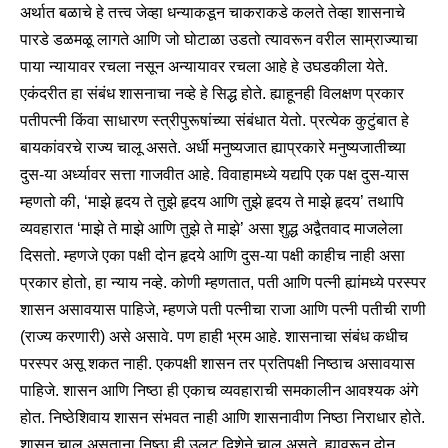
अर्थात बळाचे हे तत्त्व जेव्हा धन्याकडून चाकराकडे कलते तेव्हा शासनाचे
पारडे डळमळू लागते आणि जो घोटाळा उडतो त्यावरून वरील साम्राज्याचा
पाया न्यायावर रचला नसून अन्यायावर रचला आहे हे उघडकीला येते.
एकंदरीत हा संबंध शासनाचा नव्हे हे सिद्ध होते. ह्याहूनही विलक्षण प्रकार
पतीपत्नी किंवा साधारण स्त्रीपुरूषांच्या संबंधात येतो. प्रत्येक कुटुंबात हे
बायकांवरचे राज्य चालू असते. अर्धी मनुष्यजात ह्याप्रकारे मनुष्यजातीच्या
दुस-या अर्ध्यावर सत्ता गाजवीत आहे. विवाहामध्ये यद्यपि एक पक्ष दुस-यास
म्हणतो की, ‘माझे हृदय ते तुझे हृदय आणि तुझे हृदय ते माझे हृदय’ तथापि
व्यवहारात ‘माझे ते माझे आणि तुझे ते माझे’ असा शुद्ध अद्वैतवाद माजलेला
दिसतो. म्हणजे एका पक्षी दोन हृदये आणि दुस-या पक्षी काहीच नाही असा
प्रकार होतो, हा न्याय नव्हे. कोणी म्हणतात, पती आणि पत्नी ह्यांमध्ये परस्पर
शासन असावयास पाहिजे, म्हणजे पती पत्नीचा राजा आणि पत्नी पतीची राणी
(राज्य करणारी) असे असावे. पण हाही भ्रम आहे. शासनाचा संबंध कधीच
परस्पर असू शकत नाही. एकपक्षी शासन तर प्रतिपक्षी निष्ठाच असावयास
पाहिजे. शासन आणि निष्ठा ही एकाच व्यवहाराची समकालीन आवश्यक अंगे
होत. निष्ठेशिवाय शासन संभवत नाही आणि शासनावीण निष्ठा निराधार होते.
शासन चालू असताना निष्ठा ही उलट दिशेने चालू असते. ह्यावरून दोन