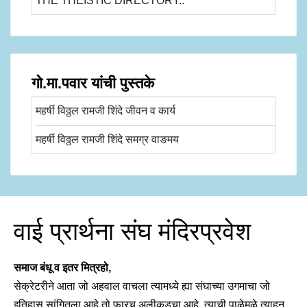
THE THEISTIC DIRECTORY..
गो.मा.पवार यांची पुस्तके
महर्षी विठ्ठल रामजी शिंदे जीवन व कार्य
महर्षी विठ्ठल रामजी शिंदे समग्र वाङमय
वाई प्रार्थना संघ मंदिरप्रवेश
समाज बंधू व इतर मित्रहो,
सेक्रेटरीने आता जो अहवाल वाचला त्यामध्ये ह्या संघाच्या उगमाचा जो
इतिहास सांगितला आहे तो फारच अलीकडचा आहे. त्याची पाळेमुळे त्याहून