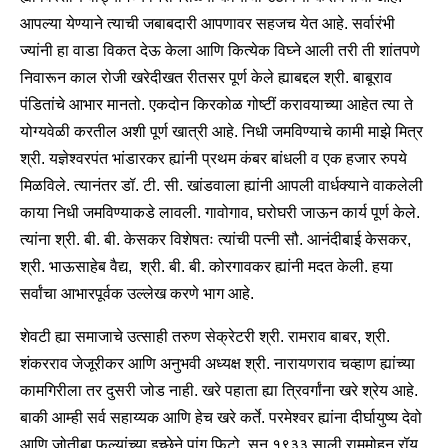
आपल्या येण्याने त्याची जबाबदारी आपणावर सहजच येत आहे. सर्वारंभी
ज्यांनी हा वाडा विकत देऊ केला आणि कित्येक विघ्ने आली तरी ती शांतपणे
निवारून काल रोजी खरेदीखत रीतसर पूर्ण केले ह्याबद्दल श्री. बाबूराव
पंडितांचे आभार मानतो. एकदोन किरकोळ गोष्टीं करावयाच्या आहेत त्या ते
योग्यवेळी करतील अशी पूर्ण खात्री आहे. निधी जमविण्याचे कामी माझे मित्र
श्री. यज्ञेश्वरपंत भांडारकर ह्यांनी प्रथम कंबर बांधली व एक हजार रुपये
मिळविले. त्यानंतर डॉ. टी. सी. खांडवाला ह्यांनी आपली वार्धक्याने वाकलेली
काया निधी जमविण्याकडे लावली. गावोगाव, घरोघरी जाऊन कार्य पूर्ण केले.
त्यांना श्री. बी. बी. केसकर विशेषतः त्यांची पत्नी सौ. आनंदीबाई केसकर,
श्री. भाऊसाहेब वैद्य, श्री. बी. बी. कोरगावकर ह्यांनी मदत केली. हया
सर्वांचा आभारपूर्वक उल्लेख करणे भाग आहे.
शेवटी ह्या समाजाचे उत्साही तरुण सेक्रेटरी श्री. रामराव बाबर, श्री.
शंकरराव जेजूरीकर आणि अनुभवी अध्यक्ष श्री. नारायणराव चव्हाण ह्यांच्या
कामगिरीला तर दुसरी जोड नाही. खरे पहाता ह्या त्रिवर्गांना खरे श्रेय आहे.
बाकी आम्ही सर्व सहाय्यक आणि हेच खरे कर्ते. परमेश्वर ह्यांना दीर्घायुष्य देवो
आणि जोतीबा फुल्यांच्या इच्छेने पांग फिटो. सन १९३३ साली राममोहन रॉय