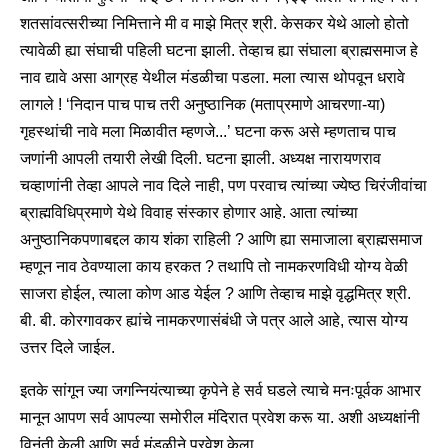
शतसांवत्सरीच्या निमित्ताने मी व माझे मित्र श्री. केसकर येथे आलो होतो
त्यावेळी ह्या संघाची पहिली घटना झाली. तेव्हाच ह्या संघाला ब्राह्मसमाज हे
नाव द्यावे असा आग्रह येथील मंडळीचा पडला. मला त्यास थोपवून धरावे
लागले ! ‘निदान पाच पाच तरी अनुष्ठानिक (मताप्रमाणे आचरणा-या)
गृहस्थांची नावे मला मिळावीत म्हणजे...’ घटना करू असे म्हणताच पाच
जणांनी आपली तयारी लेखी दिली. घटना झाली. अध्यक्ष नारायणराव
चव्हाणांनी तेव्हा आपले नाव दिले नाही, पण परवाच त्यांच्या ज्येष्ठ चिरंजीवांचा
ब्राह्मविधिप्रमाणे येथे विवाह संस्कार होणार आहे. आता त्यांच्या
अनुष्ठानिकपणाबद्दल काय शंका राहिली ? आणि ह्या समाजाला ब्राह्मसमाज
म्हणून नाव ठेवण्याला काय हरकत ? तथापि तो नामकरणविधी योग्य वेळी
साजरा होईल, त्याला कोण आड येईल ? आणि तेव्हाच माझे वृद्धमित्र श्री.
बी. बी. कोरगावकर ह्यांचे नामकरणासंबंधी जे पत्र आले आहे, त्यास योग्य
उत्तर दिले जाईल.
इतके सांगून ज्या जगन्नियंत्याच्या कृपेने हे सर्व घडले त्याचे मनःपूर्वक आभार
मानून आपण सर्व आपल्या समोरील मंदिरात प्रवेश करू या. अशी अध्यक्षांनी
विनंती केली आणि सर्व मंडळीने प्रवेश केला.