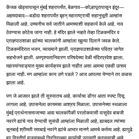
केंजळ खेड्यापासून मुंबई शहरापर्यंत, बेळगाव—कोल्हापूरापासून इंदूर—
अहमदाबाद—बडोदा शहरापर्यंत बृहन् महाराष्ट्राची सहानुभूती आम्हांस
मिळाली आहे. उच्चनीच सर्व जातीने आमच्याशी सहकार्य केले आहे. नाव
ठेवण्यास कोठेच जागा नाही. हे मंदिर झाले नव्हते तेव्हा टिळकमंदिर व
प्राज्ञपाठशाळा ह्यांच्या चालकांनी आम्हांला खुल्या दिलाने जवळ केले.
टिळकमंदिरात भजन, व्याख्याने झाली. प्राज्ञपाठशाळेच्या पवित्र जागेत
सहभोजने झाली. अस्पृश्यतानिवारण परिषदेच्या वेळी मंदिरप्रवेश झाला.
महारमांगवाड्यात मुख्य कार्यक्रम झाले नाहीत असा आमचा एकही उत्सव
झाला नाही. मग आम्हांला काय उणे पडले ? आज आपल्या येण्याने तर कळस
झाला आहे.
पण जे आजवर झाले ती सुरुवातच आहे. कार्याचा डोंगर आता स्पष्ट दिसू
लागला आहे. उपासनेला कायमचा आश्रय मिळाला. उपासनेच्या स्थळाला
मुंबई प्रार्थनासमाजाच्या आद्य चालकांपैकी परलोकवासी वासुदेव बाबजी
नवरंगे ह्यांचे नाव देण्याची सुसंधी आम्हांला मिळाली आहे, ह्याबद्दल त्यांच्या
सूनबाई श्रीमती रमाबाई नवरंगे ह्यांचे आभार मानणे आमचे कर्तव्य आहे. ह्यापुढे
ह्या विस्तीर्ण वाड्यामध्ये निरनिराळ्या कार्याची उठावणी करावयाची आहे.