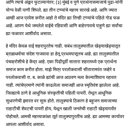
आणि त्याचे अंकूर फुटल्यानंतर; (३) मुंबई व पुणे प्रार्थनासमाजाचे पुढा-यांनी
योग्य वेळी पाणी शिंपले. ह्या तीन टप्प्यांचे महत्त्व सारखे आहे. आणि ज्यात
आम्ही आज प्रवेश करीत आहो ते मंदिर ह्या तिन्ही टप्प्यांचे पहिले गोड फळ
आहे. आपण येथे जमलेले वाईचे रहिवासी आणि बाहेरगावचे पाहुणे ह्या सर्वांचा
ह्या फळावर आशीर्वाद असावा.
हे मंदिर केवळ वाई शहरापुरतेच नाही. सबंध तालुक्यातील खेड्याखेड्यातून
ब्राह्मधर्माचा संदेश गाजवावा हा हेतू प्रथमपासूनच आहे. ह्या तालुक्यातील
पंचक्रोशीचे हे केंद्र आहे. एका पिढीपूर्वी सातारा शहरामध्ये एक प्रार्थना
समाज काम करीत होता. माझे मित्र परलोकवासी सीतारामपंत जव्हेरे व
परलोकवासी रा. ब. काळे ह्यांची आज आठवण मला केल्याशिवाय रहावत
नाही. त्यांचेप्रमाणे त्यांनी काढलेला समाजही आज स्मृतिवंश झालेला आहे.
जिल्ह्याचे ठाणे हे आधुनिक संस्कृतीची पहिली पायरी. तेथून आधुनिक
सुधारणेची इमारत वर सुरू होते. तालुक्याचे ठिकाण हे बहुजन समाजाच्या
राहाटीची शेवटची पायरी होय, येथून खाली जनतेची राहाटी खेड्यापर्यंत
पोहोचते. आमची महत्त्वाकांक्षा तूर्त तालुक्यापुरतीच आहे. ह्या आमच्या कार्यावर
आपला आशीर्वाद असावा.