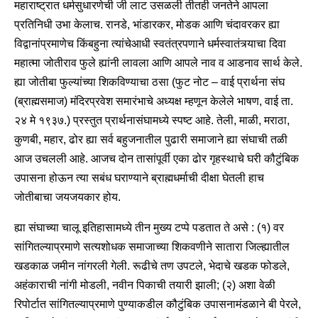
महाराष्ट्रात धर्मसुधारणेची जी लाट उसळली तीतही जनतेने आपला
प्रतिनिधी उभा केलाच. रानडे, भांडारकर, मोडक आणि चंदावरकर ह्या
विद्वानांप्रमाणेच किंबहुना त्यांचेआधी स्वतंत्रपणाने धर्मस्वातंत्र्याचा दिवा
महात्मा जोतीराव फुले ह्यांनी लावला आणि आपले नाव व आडनाव सार्थ केले.
ह्या जोतीबा फुल्यांच्या शिकविण्याचा ठसा (फुट नोट – वाई प्रार्थना संघ
(ब्राह्मसमाज) मंदिरप्रवेश समारंभाचे अध्यक्ष म्हणून केलेले भाषण, वाई ता.
२४ मे १९३७.) प्रस्तुत प्रार्थनासंघामध्ये स्पष्ट आहे. तेली, माळी, मराठा,
कुणबी, महार, ढोर ह्या सर्व बहुजनातील पुढारी समाजाने ह्या संघाची तळी
आज उचलली आहे. आजच दोन तासांपूर्वी एका ढोर गृहस्थाचे घरी कौटुंबिक
उपासना होऊन त्या सबंध घराण्याने ब्राह्मधर्माची दीक्षा घेतली हाच
जोतीबाचा जयजयकार होय.
ह्या संघाच्या चालू इतिहासामध्ये तीन मुख्य टप्पे पडतात ते असे : (१) वर
सांगितल्याप्रमाणे सत्यशोधक समाजाच्या शिकवणीने सातारा जिल्ह्यातील
खडकाळ जमीन नांगरली गेली. रूढीचे तण उपटले, भेदाचे खडक फोडले,
अहंकाराची नांगी मोडली, नवीन पिकाची तयारी झाली; (२) अशा वेळी
रिपोर्टात सांगितल्याप्रमाणे पुण्याकडील कौटुंबिक उपासनामंडळाने बी पेरले,