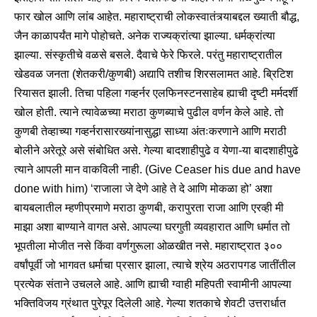
फार खोल आणि लांब आहेत. महाराष्ट्राची लोकस्वातंत्र्याबद्दल ख्याती बौद्ध,
जैन काळापर्यंत मागे पोहोचते. अनेक राज्यक्रांत्या झाल्या. धर्मक्रांत्या
झाल्या. संस्कृतीचे वळसे बसले. दैवाचे फेरे फिरले. परंतु महाराष्ट्रातील
खेडवळ जनता (शेतकरी/कुणबी) अद्यापि तशीच शिरसलामत आहे. ब्रिटिश
रियासत झाली. तिचा पहिला गव्हर्नर एलफिनस्टनसाहेब ह्याची दृष्टी मर्मदर्शी
खोल होती. त्याने त्यावेळच्या मराठा कुणब्याचे पुढील वर्णन केले आहे. तो
कुणबी तेव्हाच्या गव्हर्नरासारख्यांनासुद्धा साध्या अंतःकरणाने आणि मराठी
बोलीने अरेतूरे असे संबोधित असे. गेल्या बादशाहीपुढे व येणा-या बादशाहीपुढे
त्याने आपली मान वाकविली नाही. (Give Ceaser his due and have
done with him) ‘राजाला जे देणे आहे ते दे आणि मोकळा हो’ अशा
बायबलातील म्हणीप्रमाणे मराठा कुणबी, करापुरता राजा आणि एरव्ही मी
माझा अशा बाण्याने वागत असे. आपल्या घरगुती व्यवहारात आणि धर्मात तो
भूपतीला मोजीत नसे किंवा वर्णगुरूला ओळखीत नसे. महाराष्ट्रात ३००
वर्षांपूर्वी जो भागवत धर्माचा प्रसार झाला, त्याचे श्रेय अठरापगड जातींतील
प्रत्येक संताने उचलले आहे. आणि ह्याची ग्वाही महिपती स्वामीनी आपल्या
भक्तिविजय ग्रंथात पुरेपूर दिलेली आहे. गेल्या शतकाचे शेवटी उत्तरार्धात