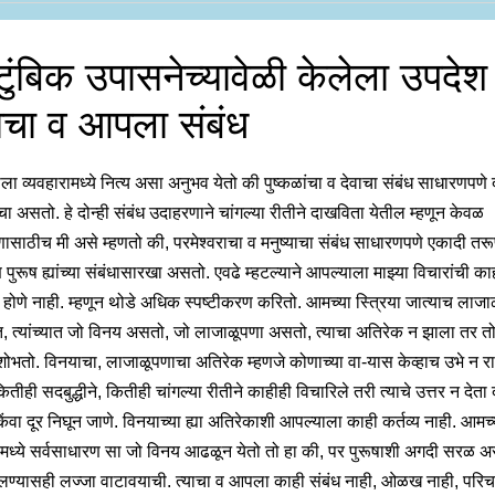
ुंबिक उपासनेच्यावेळी केलेला उपदेश
वाचा व आपला संबंध
ला व्यवहारामध्ये नित्य असा अनुभव येतो की पुष्कळांचा व देवाचा संबंध साधारणपणे
ा असतो. हे दोन्ही संबंध उदाहरणाने चांगल्या रीतीने दाखविता येतील म्हणून केवळ
ासाठीच मी असे म्हणतो की, परमेश्वराचा व मनुष्याचा संबंध साधारणपणे एकादी तरूण
पुरूष ह्यांच्या संबंधासारखा असतो. एवढे म्हटल्याने आपल्याला माझ्या विचारांची क
 होणे नाही. म्हणून थोडे अधिक स्पष्टीकरण करितो. आमच्या स्त्रिया जात्याच लाजा
 त्यांच्यात जो विनय असतो, जो लाजाळूपणा असतो, त्याचा अतिरेक न झाला तर तो 
ोभतो. विनयाचा, लाजाळूपणाचा अतिरेक म्हणजे कोणाच्या वा-यास केव्हाच उभे न रा
तीही सदबुद्धीने, कितीही चांगल्या रीतीने काहीही विचारिले तरी त्याचे उत्तर न देता 
िंवा दूर निघून जाणे. विनयाच्या ह्या अतिरेकाशी आपल्याला काही कर्तव्य नाही. आमच्
यांमध्ये सर्वसाधारण सा जो विनय आढळून येतो तो हा की, पर पुरूषाशी अगदी सरळ अ
ोलण्यासही लज्जा वाटावयाची. त्याचा व आपला काही संबंध नाही, ओळख नाही, परि