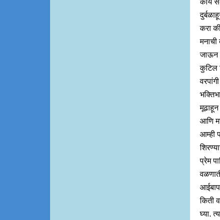
काय संब
दुर्बळ
करा की
मनाची 
जाऊन त्
कुटिल 
वरपांग
भक्तिभ
मूढाहू
आणि मल
आम्ही प
शिरण्या
प्रेम प
वळणाती
आईबापाश
किती व
घ्या. त