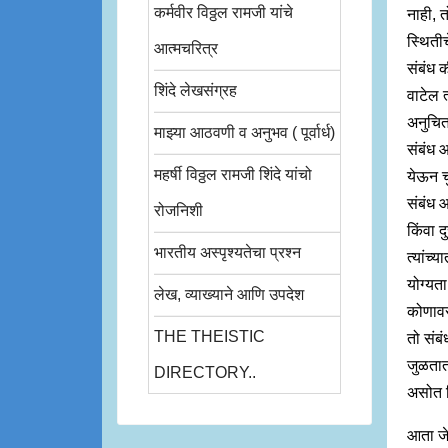
कर्मवीर विठ्ठल रामजी यांचे
नाही, 
स्थिती
आत्मचरित्र
संबंध क
शिंदे लेखसंग्रह
वाटेल 
अनुचित 
माझ्या आठवणी व अनुभव ( पूर्वार्ध)
संबंध 
महर्षी विठ्ठल रामजी शिंदे यांचो
येऊन चु
संबंध आ
रोजनिशी
किंवा 
भारतीय अस्पृश्यतेचा प्रश्न
त्यांच्
योग्यत
लेख, व्याख्याने आणि उपदेश
कोणावर
THE THEISTIC
तो संब
जुळतात
DIRECTORY..
असोत क
आता जे 