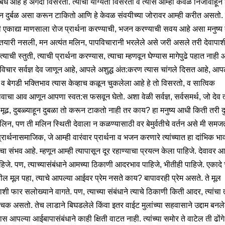
ंध आहे हे अगदी विसरतो. त्याची योग्यता विसरतो व त्यास आम्ही केवळ निर्जीवाहून 
ाहून दुर्बळ असा करून टाकितो आणि हे केवळ संवयीच्या जोरावर आम्ही करीत असतो.
 एकाद्या माणसाला रोज प्रार्थना करण्याची, भजन करण्याची सवय आहे असा मनुष्य त्
तयारी नसली, मन अत्यंत मलिन, पापविचारानी भरलेले असे जरी असले तरी देवापाश
याची स्तुती, त्याची प्रार्थना करण्यास, त्याचा म्हणवून घेण्यास मागेपुढे पहात नाही
विचार सर्वज्ञ देव जाणून आहे, आपले अशुद्ध अंत:करण त्यास चांगले दिसत आहे, आप
ी व बेगडी भक्तिभाव त्यास केव्हाच कळून चुकलेला आहे हे तो विसरतो, व सात्विक
ावाचा आव आणून आपणा स्वत:स फसवून घेतो. अशा वेळी सर्वज्ञ, सर्वसमर्थ, जो देव त
न मूढ, दुबळ्याहून दुबळा तो करून टाकतो नाही तर काय? हा मनुष्य आधी किती तरी द
िन, पण ती मलिन स्थिती देवाला न कळण्यासाठी वर बेमुर्वतीचे वर्तन असे मी समज
्रार्थनासमाजिक, जे आम्ही वारंवार प्रार्थना व भजन करणारे त्यांच्यात हा दांभिक भा
चा संभव आहे. म्हणून आम्ही त्यापासून दूर रहाण्याचा प्रयत्न केला पाहिजे. देवावर 
ाहिजे. पण, त्याच्यासंबंधाने आमच्या ठिकाणी आदरभाव पाहिजे, भीतीही पाहिजे. एकादे 
ल मूल पहा, त्याचे आपल्या आईवर प्रेम नसते काय? बापावरही प्रेम असते. ते मूल
ी फार सलोख्याने वागते. पण, त्याच्या संबंधाने त्याचे ठिकाणी किती आदर, त्यांचा 
चक असतो. तेच लाडाने बिघडलेले किंवा इतर वाईट मुलांच्या सहवासाने उद्दाम बनले
्यास आपल्या आईबापासंबंधाने काही क्षिती वाटत नाही. त्यांच्या समोर ते वाटेल ती ढों