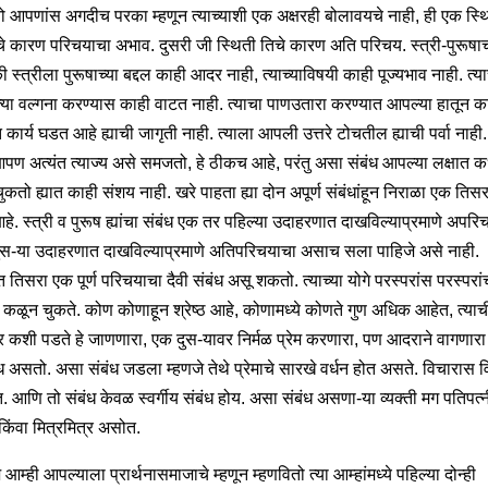
तो आपणांस अगदीच परका म्हणून त्याच्याशी एक अक्षरही बोलावयचे नाही, ही एक स्थित
चे कारण परिचयाचा अभाव. दुसरी जी स्थिती तिचे कारण अति परिचय. स्त्री-पुरूषा
ी स्त्रीला पुरूषाच्या बद्दल काही आदर नाही, त्याच्याविषयी काही पूज्यभाव नाही. त्या
त्या वल्गना करण्यास काही वाटत नाही. त्याचा पाणउतारा करण्यात आपल्या हातून क
कार्य घडत आहे ह्याची जागृती नाही. त्याला आपली उत्तरे टोचतील ह्याची पर्वा नाही.
आपण अत्यंत त्याज्य असे समजतो, हे ठीकच आहे, परंतु असा संबंध आपल्या लक्षात 
कतो ह्यात काही संशय नाही. खरे पाहता ह्या दोन अपूर्ण संबंधांहून निराळा एक तिसरा 
हे. स्त्री व पुरूष ह्यांचा संबंध एक तर पहिल्या उदाहरणात दाखविल्याप्रमाणे अपरि
दुस-या उदाहरणात दाखविल्याप्रमाणे अतिपरिचयाचा असाच सला पाहिजे असे नाही.
यात तिसरा एक पूर्ण परिचयाचा दैवी संबंध असू शकतो. त्याच्या योगे परस्परांस परस्परां
ा कळून चुकते. कोण कोणाहून श्रेष्ठ आहे, कोणामध्ये कोणते गुण अधिक आहेत, त्याच
 कशी पडते हे जाणणारा, एक दुस-यावर निर्मळ प्रेम करणारा, पण आदराने वागणार
ंध असतो. असा संबंध जडला म्हणजे तेथे प्रेमाचे सारखे वर्धन होत असते. विचारास 
. आणि तो संबंध केवळ स्वर्गीय संबंध होय. असा संबंध असणा-या व्यक्ती मग पतिपत्
िंवा मित्रमित्र असोत.
आम्ही आपल्याला प्रार्थनासमाजाचे म्हणून म्हणवितो त्या आम्हांमध्ये पहिल्या दोन्ही