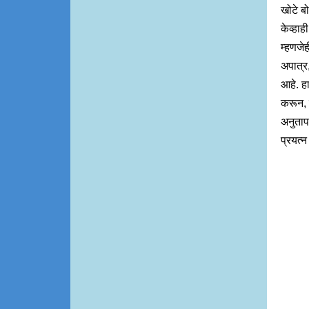
खोटे बो
केव्हाह
म्हणजेह
अपात्र,
आहे. ह
करून, 
अनुताप
प्रयत्न