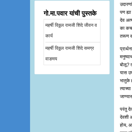
उदारणा
गो.मा.पवार यांची पुस्तके
पण ह्या
देव अत
महर्षी विठ्ठल रामजी शिंदे जीवन व
का कचर
कार्य
तरूण 
महर्षी विठ्ठल रामजी शिंदे समग्र
प्रार्थ
मनुष्या
वाङमय
बोलू? 
यास उभ
भातुके 
त्याच्य
जाण्या
परंतु 
देवशी 
होय, आ