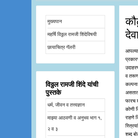
कौट
मुख्यपान
दे
महर्षि विठ्ठल रामजी शिंदेविषयी
छायाचित्र गॅलरी
आपल्या
प्रकारच
उदाहरण
व तरूण 
विठ्ठल रामजी शिंदे यांची
कल्पना
पुस्तके
असतात,
फारच श
धर्म, जीवन व तत्त्वज्ञान
कोणी कि
राहणे क
माझ्या आठवणी व अनुभव भाग १,
स्त्रि
२ व ३
शब्द ब