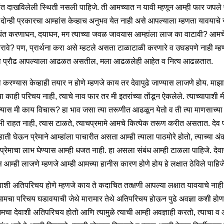
ंत दाखविलेली स्थिती नसली पाहिजे. ती आमच्यात न यावी म्हणून आम्ही फार जपले 
 दोन्ही प्रकारचा आम्हांस केव्हाच अनुभव येत नाही असे आपल्याला म्हणता यावयाचे 
्यंत करणाघन, दयाघन, मग त्याच्या जवळ जावयास आम्हांला लाज का वाटावी? आमच
ावे? पण, प्रार्थना करा असे म्हटले असता टाळाटाळी करणारे व उघडपणे नाही म्ह
व प्रौढ आपल्याला आढळत असतील, मला आढळलेही आहेत व नित्य आढळतात.
ना करण्यास केव्हाही तयार न होणे म्हणजे काय तर देवापुढे जाण्यास लाजणे होय. माझा 
चा काही परिचय नाही, त्याचे नाव फार तर मी इतरांच्या तोंडून ऐकलेले. त्याच्यापाशी 
त्यास मी काय विचारू? हा भाव जसा त्या तरूणीत आढळून येतो व ती त्या माणसाच्या 
ी राहत नाही, त्यास टाळते, त्याचप्रमामे आमचे कित्येक तरूण करीत असतात. देव प्
हाती घेऊन प्रेमाने आम्हांला पाचारीत असता आम्ही त्याला पाठमोरे होतो, त्याच्या अ
ा प्रेमाचा लाभ घेण्यास आम्ही धजत नाही. हा असला संबंध आम्ही टाळला पाहिजे. देव
स आम्ही लाजणे म्हणजे आम्ही आमच्या हानीस कारण होणे होय हे लक्षात ठेविले पाहिज
देवाशी अतिपरिचय होणे म्हणजे काय ते कदाचित तत्क्षणी आपल्या लक्षात यावयाचे नाह
आमचा परिचय घडावयाची जेथे मारामार तेथे अतिपरिचय होऊन पुढे अवज्ञा कशी हो
मचा देवाशी अतिपरिचय होतो आणि त्यामुळे त्याची आम्ही अवज्ञाही करतो, त्याचा 