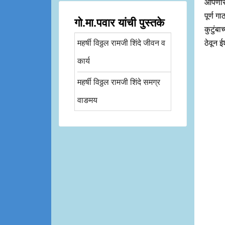
आपणास 
पूर्ण ग
गो.मा.पवार यांची पुस्तके
कुटुंबा
महर्षी विठ्ठल रामजी शिंदे जीवन व
ठेवून 
कार्य
महर्षी विठ्ठल रामजी शिंदे समग्र
वाङमय