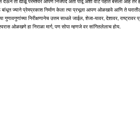
देऊन तो द्याळू परमेश्वर आपण निजपद अंती पावू अशी वाट पहात बसला आहे तर ह्
ाठ बांधून ज्याने प्रेमप्रकाश निर्माण केला त्या प्रभूला आपण ओळखावे आणि ते घरात
च्या गुणावगुणांच्या निरीक्षणानेच उत्तम साधले जाईल, शेजा-यावर, देशावर, राष्ट्रावर प
ईश्वरास ओळखणे हा निराळा मार्ग, पण सोपा म्हणजे वर सांगितलेलाच होय.