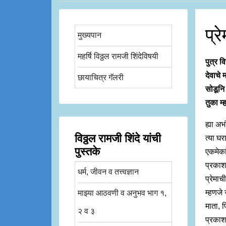
प्र
मुख्यपान
महर्षि विठ्ठल रामजी शिंदेविषयी
पुत्र व
देवाचे
छायाचित्र गॅलरी
सोडूनि 
तुका म्
ह्या अभ
विठ्ठल रामजी शिंदे यांची
त्या घर
पुस्तके
एकमेका
प्रकाश
धर्म, जीवन व तत्त्वज्ञान
प्रेमा
म्हणजे 
माझ्या आठवणी व अनुभव भाग १,
माता, प
२ व ३
प्रकाशा