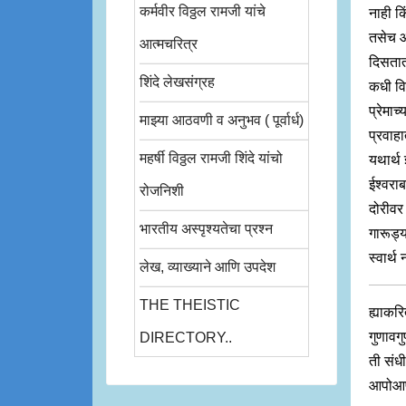
कर्मवीर विठ्ठल रामजी यांचे
नाही कि
तसेच आं
आत्मचरित्र
दिसतात
शिंदे लेखसंग्रह
कधी विस
प्रेमाच
माझ्या आठवणी व अनुभव ( पूर्वार्ध)
प्रवाह
महर्षी विठ्ठल रामजी शिंदे यांचो
यथार्थ 
ईश्वराब
रोजनिशी
दोरीवर
भारतीय अस्पृश्यतेचा प्रश्न
गारूड्
स्वार्थ
लेख, व्याख्याने आणि उपदेश
THE THEISTIC
ह्याकर
गुणावगु
DIRECTORY..
ती संधी
आपोआप 