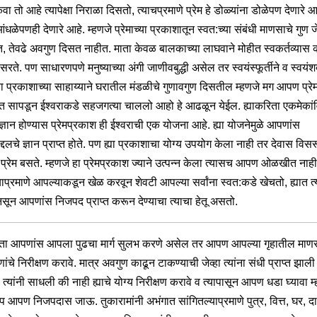
ंवा तो आहे त्यापेक्षा निराळा दिसतो, त्याचप्रमाणे प्रेम हे डोळ्यांना डोळेपण देणारे आ
धळेपणही देणारे आहे. म्हणजे प्रेमाच्या प्रकाशातून स्वत:च्या संबंधी माणसाचे गुण ज
, तेवढे अवगुण दिसत नाहीत. माता केवळ बालकाच्या लाघवाने मोहीत स्वकर्तव्यास
रते. पण साधारणपणे मनुष्याच्या अंगी जाणीवबुद्धी असेल तर स्वयंस्फूर्तीने व स्वयंशक
्या प्रकाशाच्या साहाय्याने घरातील मंडळीचे गुणावगुण दिसतील म्हणजे मग आपण प्रेम
ात सापडून ईश्वराकडे सहजगत्या चाललो आहो हे आढळून येईल. ह्याकरिता एकमेकां
ज्ञान होण्यास प्रेमप्रकाश ही ईश्वराची एक योजना आहे. ह्या योजनेमुळे आपणांस
द्दलचे ज्ञान प्राप्त होते. पण ह्या प्रकाशाचा योग्य उपयोग केला नाही तर देवास विस
 प्रेम बसते. म्हणजे हा प्रेमप्रकाश ज्याने उत्पन्न केला त्यासच आपण ओळखीत नाही.
याप्रमाणे आपल्याकडून खेळ करवून शेवटी आपल्या सर्वांना स्वत:कडे खेचतो, ह्यात त्
 नसून आपणांस निजपद प्राप्त करून देण्याचा त्याचा हेतू असतो.
िता आपणांस आपला पुढचा मार्ग सुलभ करणे असेल तर आपण आपल्या गृहातील माणस
णांचे निरीक्षण करावे. मात्र अवगुण काढून टाकण्याची जेव्हा त्यांना संधी प्राप्त झाली त
 त्यांनी साधली की नाही ह्याचे योग्य निरीक्षण करावे व त्यापासून आपण धडा घ्यावा म
आपण निजपदास जाऊ. तुकारामांनी अभंगात सांगितल्याप्रमाणे पुत्र, वित्त, घर, दा