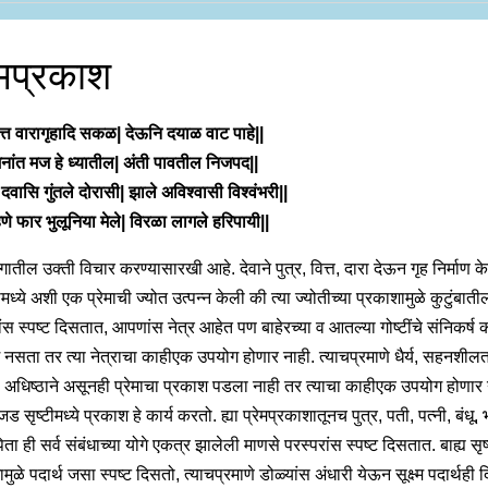
ेमप्रकाश
ित्त वारागृहादि सकळ| देऊनि दयाळ वाट पाहे||
 मनांत मज हे ध्यातील| अंती पावतील निजपद||
दवासि गुंतले दोरासी| झाले अविश्वासी विश्वंभरी||
हणे फार भुलूनिया मेले| विरळा लागले हरिपायी||
ंगातील उक्ती विचार करण्यासारखी आहे. देवाने पुत्र, वित्त, दारा देऊन गृह निर्माण क
ामध्ये अशी एक प्रेमाची ज्योत उत्पन्न केली की त्या ज्योतीच्या प्रकाशामुळे कुटुंबात
ंस स्पष्ट दिसतात, आपणांस नेत्र आहेत पण बाहेरच्या व आतल्या गोष्टींचे संनिकर्ष
 नसता तर त्या नेत्राचा काहीएक उपयोग होणार नाही. त्याचप्रमाणे धैर्य, सहनशीलता
ची अधिष्ठाने असूनही प्रेमाचा प्रकाश पडला नाही तर त्याचा काहीएक उपयोग होणार 
जड सृष्टीमध्ये प्रकाश हे कार्य करतो. ह्या प्रेमप्रकाशातूनच पुत्र, पती, पत्नी, बंधू,
िता ही सर्व संबंधाच्या योगे एकत्र झालेली माणसे परस्परांस स्पष्ट दिसतात. बाह्य सृ
मुळे पदार्थ जसा स्पष्ट दिसतो, त्याचप्रमाणे डोळ्यांस अंधारी येऊन सूक्ष्म पदार्थही