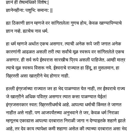
ज्ञानं ही तेषामधिको विशेष:|
ज्ञानेनहीना: पशुभि: समाना: ||
ह्या ठिकाणी ज्ञान म्हणजे वर सांगितलेला गुणच होय, केवळ खाण्यापिण्याचे
ज्ञान नव्हे. ह्याचेच नाव धर्म.
हा धर्म म्हणजे अर्थात एकच असणार. त्याची अनेक रूपे जरी जगात अनेक
कारणांनी आढळत असली तरी त्या सर्वांचे मूळ स्वरूप वर सांगितलेले एकच
असणार. ही सर्व रूपे ईश्वरास सारखीच प्रिय असली पाहिजेत. आम्ही मात्र
त्याचे मूळ स्वरूप विसरू नये. ईश्वराचे राज्यात हा हिंदू, हा मुसलमान, हा
ख्रिस्ती असा खात्रीने भेद होणार नाही.
हल्ली इंग्रजांच्या राज्यात जर हा भेद पाळण्यात येत नाही, तर ईश्वराचे राज्य
जे खात्रीने अधिक पवित्र असणार त्यात कसा पाळण्यात येईल!
इंग्रजसरकार स्वत: ख्रिस्तीधर्माचे आहे. आपल्या धर्माची किंमत ते जाणत
नाहीत असे नाही. पण आजपर्यंतच्या अनुभवाने ते जर, केवळ धर्म निराळा
म्हणूनच एकाद्यास आपल्या दरबारात निराळी जागा न देण्याइतके शहाणे झाले
आहे, तर देव काय त्यापेक्षा कमी शहाणा असेल की त्याच्या दरबारात असा भेद