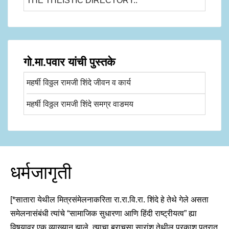
THE THEISTIC DIRECTORY..
गो.मा.पवार यांची पुस्तके
महर्षी विठ्ठल रामजी शिंदे जीवन व कार्य
महर्षी विठ्ठल रामजी शिंदे समग्र वाङमय
धर्मजागृती
[*सातारा येथील मित्रसंमेलनाकरिता रा.रा.वि.रा. शिंदे हे तेथे गेले असता
समेलनासंबंधी त्यांचे “सामाजिक सुधारणा आणि हिंदी राष्ट्रीयत्व” ह्या
विषयावर एक व्याख्यान झाले. त्याचा बराचसा सारांश तेथील प्रकाश पत्रात