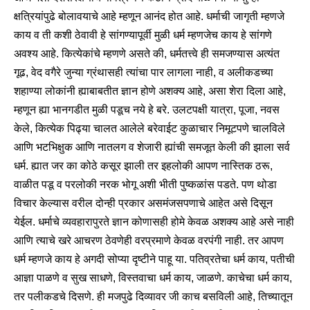
क्षत्रियांपुढे बोलावयाचे आहे म्हणून आनंद होत आहे. धर्माची जागृती म्हणजे
काय व ती कशी ठेवावी हे सांगण्यापूर्वी मुळी धर्म म्हणजेच काय हे सांगणे
अवश्य आहे. कित्येकांचे म्हणणे असते की, धर्मतत्त्वे ही समजण्यास अत्यंत
गूढ, वेद वगैरे जुन्या ग्रंथासही त्यांचा पार लागला नाही, व अलीकडच्या
शहाण्या लोकांनी ह्याबाबतीत ज्ञान होणे अशक्य आहे, असा शेरा दिला आहे,
म्हणून ह्या भानगडीत मुळी पडूच नये हे बरे. उलटपक्षी यात्रा, पूजा, नवस
केले, कित्येक पिढ्या चालत आलेले बरेवाईट कुळाचार निमूटपणे चालविले
आणि भटभिक्षुक आणि नातलग व शेजारी ह्यांची समजूत केली की झाला सर्व
धर्म. ह्यात जर का कोठे कसूर झाली तर इहलोकी आपण नास्तिक ठरू,
वाळीत पडू व परलोकी नरक भोगू अशी भीती पुष्कळांस पडते. पण थोडा
विचार केल्यास वरील दोन्ही प्रकार असमंजसपणाचे आहेत असे दिसून
येईल. धर्माचे व्यवहारापुरते ज्ञान कोणासही होमे केवळ अशक्य आहे असे नाही
आणि त्याचे खरे आचरण ठेवणेही वरप्रमाणे केवळ वरपंगी नाही. तर आपण
धर्म म्हणजे काय हे अगदी सोप्या दृष्टीने पाहू या. पतिव्रतेचा धर्म काय, पतीची
आज्ञा पाळणे व सुख साधणे, विस्तवाचा धर्म काय, जाळणे. काचेचा धर्म काय,
तर पलीकडचे दिसणे. ही मजपुढे दिव्यावर जी काच बसविली आहे, तिच्यातून