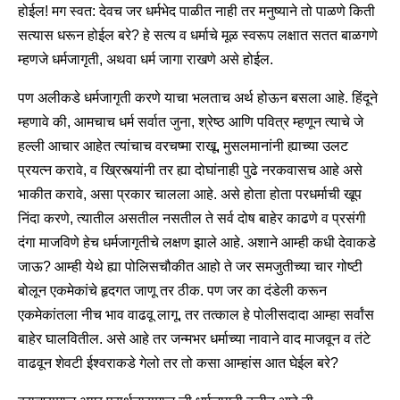
होईल! मग स्वत: देवच जर धर्मभेद पाळीत नाही तर मनुष्याने तो पाळणे किती
सत्यास धरून होईल बरे? हे सत्य व धर्माचे मूळ स्वरूप लक्षात सतत बाळगणे
म्हणजे धर्मजागृती, अथवा धर्म जागा राखणे असे होईल.
पण अलीकडे धर्मजागृती करणे याचा भलताच अर्थ होऊन बसला आहे. हिंदूने
म्हणावे की, आमचाच धर्म सर्वात जुना, श्रेष्ठ आणि पवित्र म्हणून त्याचे जे
हल्ली आचार आहेत त्यांचाच वरचष्मा राखू, मुसलमानांनी ह्याच्या उलट
प्रयत्न करावे, व ख्रिस्त्यांनी तर ह्या दोघांनाही पुढे नरकवासच आहे असे
भाकीत करावे, असा प्रकार चालला आहे. असे होता होता परधर्माची खूप
निंदा करणे, त्यातील असतील नसतील ते सर्व दोष बाहेर काढणे व प्रसंगी
दंगा माजविणे हेच धर्मजागृतीचे लक्षण झाले आहे. अशाने आम्ही कधी देवाकडे
जाऊ? आम्ही येथे ह्या पोलिसचौकीत आहो ते जर समजुतीच्या चार गोष्टी
बोलून एकमेकांचे हृदगत जाणू तर ठीक. पण जर का दंडेली करून
एकमेकांतला नीच भाव वाढवू लागू, तर तत्काल हे पोलीसदादा आम्हा सर्वांस
बाहेर घालवितील. असे आहे तर जन्मभर धर्माच्या नावाने वाद माजवून व तंटे
वाढवून शेवटी ईश्वराकडे गेलो तर तो कसा आम्हांस आत घेईल बरे?