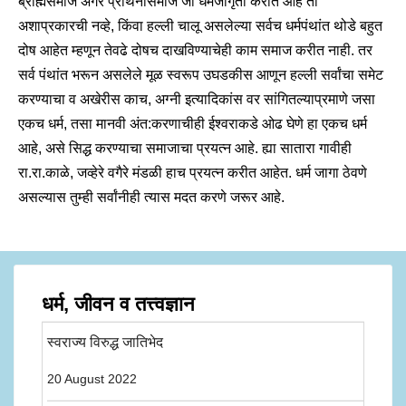
ब्राह्मसमाज अगर प्रार्थनासमाज जी धर्मजागृती करीत आहे ती
अशाप्रकारची नव्हे, किंवा हल्ली चालू असलेल्या सर्वच धर्मपंथांत थोडे बहुत
दोष आहेत म्हणून तेवढे दोषच दाखविण्याचेही काम समाज करीत नाही. तर
सर्व पंथांत भरून असलेले मूळ स्वरूप उघडकीस आणून हल्ली सर्वांचा समेट
करण्याचा व अखेरीस काच, अग्नी इत्यादिकांस वर सांगितल्याप्रमाणे जसा
एकच धर्म, तसा मानवी अंत:करणाचीही ईश्वराकडे ओढ घेणे हा एकच धर्म
आहे, असे सिद्ध करण्याचा समाजाचा प्रयत्न आहे. ह्या सातारा गावीही
रा.रा.काळे, जव्हेरे वगैरे मंडळी हाच प्रयत्न करीत आहेत. धर्म जागा ठेवणे
असल्यास तुम्ही सर्वांनीही त्यास मदत करणे जरूर आहे.
धर्म, जीवन व तत्त्वज्ञान
स्वराज्य विरुद्ध जातिभेद
20 August 2022