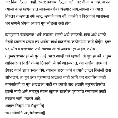
जर दिवा दिसला नाही, स्वत: काचच दिसू लागली, तर ती काच नव्हे. आपण
त्याला दगड म्हणून हात लावल्याबरोबर थंडगार लागू लागला तर त्यास
विस्तव न म्हणता बर्फ म्हणू. म्हणजे काय की, काचेने व विस्तवाने आपापला
धर्म म्हणजे अंगचा अवश्य गुण सोडला असे होय.
ह्याप्रमाणे व्यवहारात ‘धर्म’ शब्दाचा आम्ही अर्थ समजतो. हाच अर्थ आम्ही
नेहमी ध्यानात धरला तर धर्माचा व्यर्थ वाढलेला कठीणपणा कमी होईल. इतर
पदार्थांत व प्राण्यांत जसे त्यांच्या अंगचे अवश्य गुण आहेत, तसेच
मनुष्यप्राण्यांतही जो गुण आहे त्यास आम्ही धर्म म्हणतो, तो गुण हा की, मनुष्य
आदिकरून निरनिराळ्या ठिकाणी जे धर्म आढळतात, त्या सर्वांचा उगम जो
ईश्वर त्याचे ज्ञान करून घेमे, त्यासच शरण जाणे व त्याने लावून दिलेली सेवा
सांभाळणे, हा गुण इतर प्राण्यांत आढळत नाही आणि जर कदाचित काही
माणसांतही हा गुण आढळला नाही तर त्याची वाढ अद्यापि मनुष्यदशेपर्यंत
झाली नाही असे समजून त्यास खुशाल खालील प्राण्यांत गणण्यास काही
हरकत नाही. म्हटले आहे:
आहार-निद्रा-भय-मैथुनानि|
समानमेतानि पशुभिर्नराणाम्||