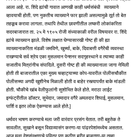
आला आहे. रा. शिंदे ह्यांची गावात आणखी काही धर्मासंबंधी व्याख्याने
व्हावयाची होती. पण नुकतीच व्याख्याने फार झाली असल्यामुळे तूर्त तो बेत
तहकूब करावा लागला. तथापि तेथील छावणीतील लष्करी लोकांकरिता
सदरबाजारात ता. २५ मे १९०५ रोजी संध्याकाळी वरील विषयावर रा. शिंदे
ह्यांचे व्याख्यान झाले. विशेष लक्षात घेण्यासारखी गोष्ट ही की ह्या
व्याख्यानाकरिता मंडळी जमविणे, खुर्च्या, बाके, दिवाबत्ती वगैरेंची व्यवस्था
राखण्याचे सर्व श्रेय एका मुसलमान पेन्शनर सदगृहस्थाने व त्याच्या काही
सजातीय मित्रांनीच संपादिले. दुसरी गोष्ट ही की व्याख्यानाला जागा नेमिली
होती ती बाजारातील एका मुख्य चव्हाट्याच्या कोप-यावरील पोलीसचौकीत
पोलीसच्या अगदी खुशीनेच मिळाली होती व बाहेर रस्त्यापर्यंत बाके मांडली
होती. चौकीचे खांब वेलीफुलांनी सुशोभित केले होते. मराठा लाईट
इन्फंट्रीतील डॉक्टर, सुभेदार, जमादार वगैरे अमलदार शिपाई, मुसलमान,
पार्शि व इतर लोक ऐकण्यास आले होते.]
धर्मावर भाषण करण्याचे मला जरी वारंवार प्रसंग येतात. तरी बहुतेक ते
सावलीत, सुखाने बसून विद्याव्यासंग करणा-या पांढरपेशांमध्येच असतात.
आज मला देशसंरक्षणाचे पवित्र पण कठीण ब्रीद बाळगणा-या तुम्हा